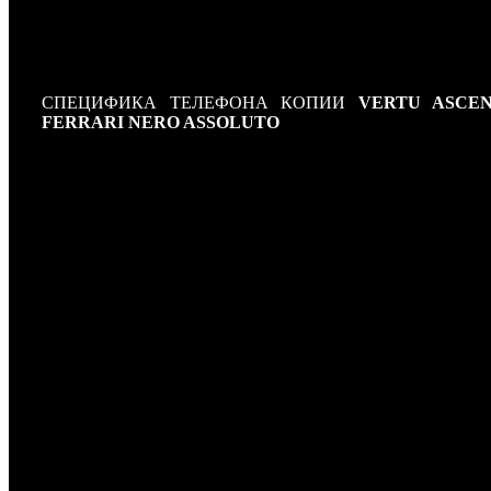
подушечка - все это придется по душе любителям совре
тенденций в мире высокой моды! В представленном тел
копии
Vertu Nero Assoluto
безупречно все, начиная от ди
заканчивая техническими характеристиками и возможност
СПЕЦИФИКА ТЕЛЕФОНА КОПИИ
VERTU ASCEN
FERRARI NERO ASSOLUTO
Стандарт: GSM 900, GSM 1800
Платформа: MT6227
Тип корпуса: классический
Конструкция: навигационная клавиша
Антенна: встроенная
Размеры: 116x49x19 мм
Экран
Тип экрана: цветной высокоточный экран
Русификация: есть
Звонки
Тип мелодий: полифонические, MP3-мелодии
Виброзвонок: есть
Мультимедийные возможности
Фотокамера: есть, автофокусировка, встроенная вспышка