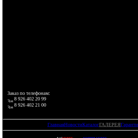
Время ожидания: 300:00 ч:мин
Другие функции
Громкая связь (встроенный динамик): есть
Автодозвон: есть
Управление: голосовой набор, голосовое управление
Режимы кодирования звука HR, FR, EFR: есть
Дополнительная информация
Сапфировое стекло, кожа
Звуковой процессор Yamaha
Для каждого номера можно добавить фотографи
видеоролик
Втроенная фспышка
Встроенная память 1Гб
Заказ по телефонам:
8 926 402 20 99
8 926 402 21 00
Главная
Новости
Каталог
ГАЛЕРЕЯ
Гаранти