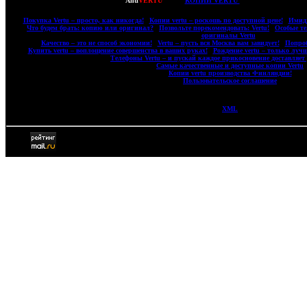
Copyright © 2007-2022
Anti
VERTU
- ВСЕ
КОПИИ VERTU
(ВЕРТУ) И КОПИИ 
|
Покупка Vertu – просто, как никогда!
|
Копии vertu – роскошь по доступной цене!
|
Имидж
|
Что будем брать: копию или оригинал?
|
Позвольте порекомендовать: Vertu!
|
Особые те
оригиналы Vertu
|
|
Качество – это не способ экономии!
|
Vertu – пусть вся Москва вам завидует!
|
Попроб
|
Купить vertu – воплощение совершенства в ваших руках!
|
Рождение vertu – только луч
|
Телефоны Vertu – и пускай каждое прикосновение доставляет 
|
Самые качественные и доступные копии Vertu
|
|
Копии vertu производства Финляндии!
|
|
Пользовательское соглашение
|
XML