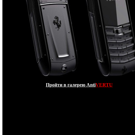
Пройти в галерею Anti
VERTU
Представленная копия телефона VERTU Ascent Ti Fe
Nero Assoluto
– олицетворение инженерного искусства
V
великолепного дизайна
Ferrari
.
Nero Assoluto
- предст
исключительно в
черном
цвете и ограниче
тираже!
Строгость и шик
- такие мысли возникают в го
любого, увидившего новинку - копию
VERTU Ascent Ti F
Nero Assoluto!
Черная кожа, черное покрытие аллюмини
корпуса, черные кнопки на клавиатуре, черная керами