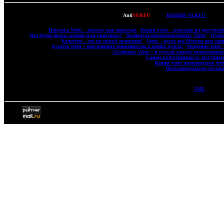
Copyright © 2007-2022
Anti
VERTU
- ВСЕ
КОПИИ VERTU
(ВЕРТ
|
Покупка Vertu – просто, как никогда!
|
Копии vertu – роскошь по доступной
|
Что будем брать: копию или оригинал?
|
Позвольте порекомендовать: Vertu!
|
Особы
|
Качество – это не способ экономии!
|
Vertu – пусть вся Москва вам зави
|
Купить vertu – воплощение совершенства в ваших руках!
|
Рождение vertu 
|
Телефоны Vertu – и пускай каждое прикосновени
|
Самые качественные и доступные
|
Копии vertu производства Фи
|
Пользовательское соглаш
XML