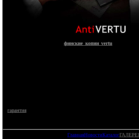
Что представляют собой
финские копии vertu
? Это каче
изделия, технические характеристики которых находятся 
оригиналами. Конечно, на них не будет бриллиантов 
изготовляется из титана. Но кто будет об этом знать, ес
визуально невозможно отличить от дорогостоящих оригинал
Не стоит переживать и про «начинку» данных телефонов.
комплектующие самых надежных телефонов Nokia, каче
десятилетиями и тысячами счастливых обладателей. В
отличие копии от оригинала – это стоимость телефона, ко
для широкого круга потребителей. И как дополнительный бо
копии верту в нашем интернет-магазине, то на любую м
гарантия
– 1 год!
Главная
Новости
Каталог
ГАЛЕРЕ