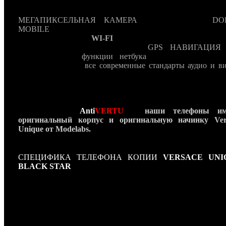
модельного дома Versace. В-третьих
Versace Unique
оснаще
последнему слову техники даже для 2011 год
МЕГАПИКСЕЛЬНАЯ КАМЕРА
, объемный звук
DO
MOBILE
, полная поддержка 3G (включая видеозвон
видеоконференции),
WI-FI
, электронная почта всех возм
стандартов (WEB,POP3, SMTP),
GPS НАВИГАЦИЯ
,
возможности и
функции нетбука
, а так же медиапл
поддерживающий
все современные стандарты аудио и ви
Но самое главное приемущество нашей
копии Versace Un
– это полностью ручная сборка, являющаяся гаран
эксклюзивного качества. Versace Unique можно приобрес
лучших ювелирных бутиках Versace по всему миру и кон
же у нас в
Anti
VERTU
! -
наши телефоны им
оригинальный корпус и оригинальную начинку Ver
Unique от Modelabs.
СПЕЦИФИКА ТЕЛЕФОНА КОПИИ
VERSACE UNI
BLACK STAR
Длина: 105 мм
Ширина: 55 мм
Глубина: 16 мм
Вес: 185 г.