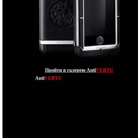
Пройти в галерею Anti
VERTU
Компания
Anti
VERTU
рада сообщить Вам о произоше
РЕВОЛЮЦИИ в Мире элитных люксовых сенсор
мобильных телефонов экстра класса! Вашему вним
представлен НОВЕЙШИЙ телефон от кутюр – копия
Ver
Unique
! Данный телефонный аппарат является “убийцей” V
и Apple Iphone 4 одновременно! Во-первых
Versace Unique
и Iphone 4 – коммуникатор с сенсорным экраном, во-втор
Versace Unique обладает трехдюймовым дисплеем с покры
из сапфирового стекла, обрамленным и декорирова
керамикой наивысшего качества, а вся его задняя па
обтянута мягчайшей кожей ручной выделки с логот