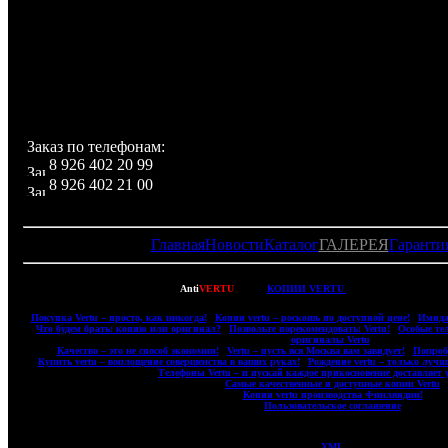
Комплектация:
Футляр с надписью Versace из кожи с логотипом и отделе
для хранения телефона и аксессуаров, телефон,
аккумуляторных батареи Li-ion, DATA кабель USB, заря
устройство, стерео-гарнитура, чехол, инструкция.
Заказ по телефонам:
8 926 402 20 99
8 926 402 21 00
Главная
Новости
Каталог
ГАЛЕРЕЯ
Гаранти
Copyright © 2007-2022
Anti
VERTU
- ВСЕ
КОПИИ VERTU
(ВЕРТУ) И КОПИИ 
|
Покупка Vertu – просто, как никогда!
|
Копии vertu – роскошь по доступной цене!
|
Имидж
|
Что будем брать: копию или оригинал?
|
Позвольте порекомендовать: Vertu!
|
Особые те
оригиналы Vertu
|
|
Качество – это не способ экономии!
|
Vertu – пусть вся Москва вам завидует!
|
Попробу
|
Купить vertu – воплощение совершенства в ваших руках!
|
Рождение vertu – только лучш
|
Телефоны Vertu – и пускай каждое прикосновение доставляет 
|
Самые качественные и доступные копии Vertu
|
|
Копии vertu производства Финляндии!
|
|
Пользовательское соглашение
|
XML