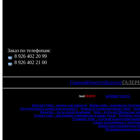
Дополнительная информация
Сапфировое стекло, кожа
Звуковой процессор Yamaha
Для каждого номера можно добавить фотографию или виде
Втроенная фспышка
Встроенная память 1Гб
Заказ по телефонам:
8 926 402 20 99
8 926 402 21 00
Главная
Новости
Каталог
ГАЛЕР
Copyright © 2007-2022
Anti
VERTU
- ВСЕ
КОПИИ VERTU
(ВЕР
|
Покупка Vertu – просто, как никогда!
|
Копии vertu – роскошь по доступно
|
Что будем брать: копию или оригинал?
|
Позвольте порекомендовать: Vertu!
|
Особ
|
Качество – это не способ экономии!
|
Vertu – пусть вся Москва вам за
|
Купить vertu – воплощение совершенства в ваших руках!
|
Рождение vert
|
Телефоны Vertu – и пускай каждое прикосновен
|
Самые качественные и доступны
|
Копии vertu производства 
|
Пользовательское согл