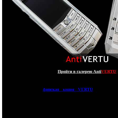
Пройти в галерею Anti
VERTU
Представленная
финская копия VERTU
Ascent 20
уникальный люксовый телефон, дизайн которого вдохн
самолетов и спортивных автомобилей. Его рифленые пове
линии и четкие грани заявляют о твердом характере телефо
Ascent 2010 выполняется из сверхлегкого алюминия, это п
прочным и очень легким одновременно. Его форма нап
воплощает собой движение и скорость. Важным элементом д