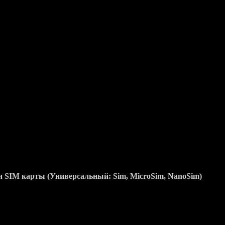
ан (гальваника), полированная черная керамика, натуральна
4.0.4) версия от оригинального Vertu со всеми приложениями
, 1800, 1900,
, 1900, 2100 MHz,
G) 42.2 Mbit/s, HSUPA 5.76 Mbit/s, EDGE, GPRS
ческий
ки SIM карты (Универсальный: Sim, MicroSim, NanoSim)
й WVGA дисплей 3.7 дюйма, 16.78 млн цветов
й дизайн дисплея by Vertu
 пикселей