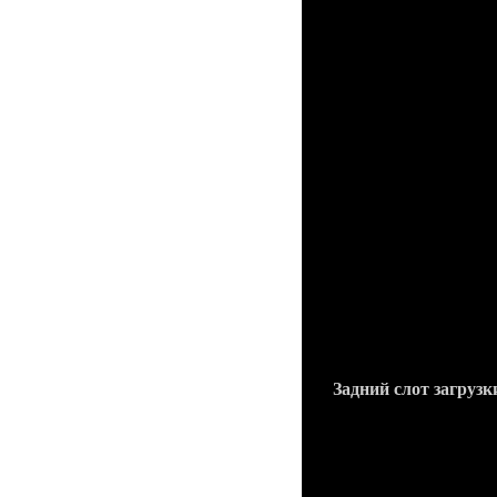
Длина: 130,4 мм
Ширина: 58,9 мм
Толщина: 12,8мм
Масса: от 181 до 201г
Исполнение
Матовый черный тит
черная кожа
Характеристики
Платформа: Android (
Стандарты:
GSM 800, 900
UMTS 850, 900
DATA: HSDPA+ (4
Тип корпуса: класси
Задний слот загруз
Экран
Контрастный цветно
Фирменный V-образны
Разрешение: 480х800