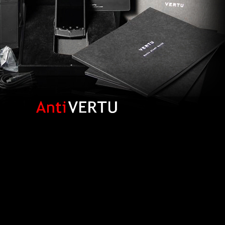
отипом и отделениями для хранения телефона и аксессуаро
т оригинал), телефон, DATA кабель USB, зарядное устройство
дное устройство, переходники для MicroSim и NanoSim (2шт)
трукция.