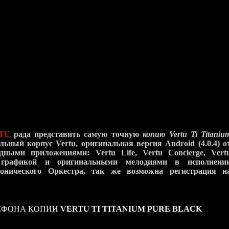
ый
Vertu Ti Titanium
имеет совершенную начинку и абсолютну
ertu Ti
находится двухъядерный процессор Qualcomm, каждое и
тает на частоте 1.7Ггц, 64Гб встроенной памяти, мощный 3
ость работы в сетях 3G и даже 4G! Экран из сапфирового стекл
 дюйма, главная камера на задней панели имеет разрешение 8М
 превосходные снимки и снимать видео с разрешением 1080p
 звонков Skype имеет разрешение 1.3Мп - все это делает новы
ым смартфоном Vertu на сегодняшний день.
геометрические грани подчеркивают смелость дизайна 
ологий нового
Vertu Ti Titanium Alligator
.
TU
рада представить самую точную
копию Vertu Ti Titaniu
льный корпус Vertu, оригинальная версия Android (4.0.4) о
дными приложениями: Vertu Life, Vertu Concierge, Vert
й графикой и оригинальными мелодиями в исполнени
онического Оркестра, так же возможна регистрация н
ЕФОНА КОПИИ
VERTU TI TITANIUM PURE BLACK
ики