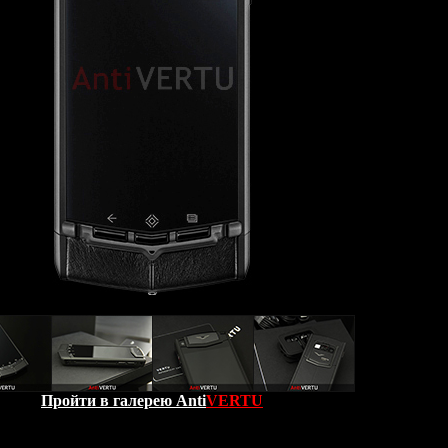
Пройти в галерею Anti
VERTU
nium Pure Black
- самый технологичный смартфон класса люкс
ный дизайн и классическую элегантность с передовым