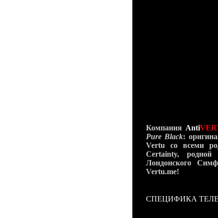
технологиями, нов
функциональность!
Внутри новейшего
V
ядер которого рабо
ускоритель, возможн
имеет диагональ 3.7
и позволяет делать
передняя камера для
Vertu Ti самым мощн
Четкость линий и 
совершенность техн
Компания
Anti
VER
Pure Black
: оригина
Vertu со всеми ро
Certainty, родно
Лондонского Симф
Vertu.me!
СПЕЦИФИКА ТЕЛ
Общие характерист