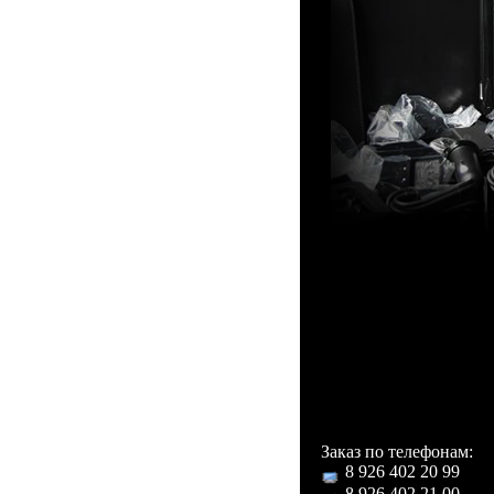
Комплектация:
Футляр Vertu с лог
(полностью повторяе
автомобильное заря
чехол, салфетка, инс
Заказ по телефонам:
8 926 402 20 99
8 926 402 21 00