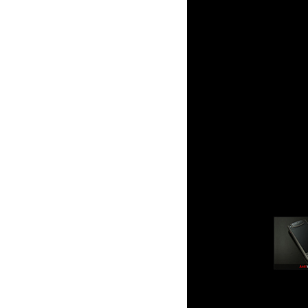
Копия Vertu Ti Tita
Сочетая легендар