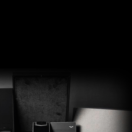
-Ion
0 ч:мин
:00 ч:мин
енный динамик): есть
ой набор, голосовое управление
звука HR, FR, EFR: есть