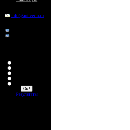
Заказ по Москве
По e-mail:
info@antivertu.ru
По телефонам:
8 926 402 20 99
8 926 402 21 00
Опрос
Ваша любимая копия
Верту
Constellation
Ascent
Ascent Ti
Signature
Результаты
Счетчик
1550029 всего
7 сейчас на сайте
!
и