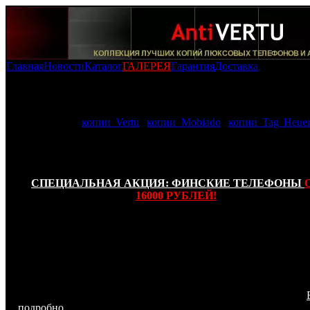
Главная
Новости
Каталог
ГАЛЕРЕЯ
Гарантия
Доставка
Копии Mobiado (Оригинальный корпус): -
Копия Mobiado
Professional 105 GMT
В нашей галерее AntiVERTU представленны самые качеств
фотографии:
копии Vertu
,
копии Mobiado
,
копии Tag Heuer
телефоны имеют высшую степень копирования и изготовле
соответствии с функциональным и внешним сходством с
прообраза!
СПЕЦИАЛЬНАЯ АКЦИЯ: ФИНСКИЕ ТЕЛЕФОНЫ
16000 РУБЛЕЙ!
Канадская фирма Mobiado выпустила еще одну мо
телефонного аппарата класса люкс копию Mobiado Profess
105 GMT Gold. Роскошный телефон воплощает совершен
подчеркнутость, эстетику и целостность качественной сборк
обыкновению, корпус аппарата выполнен из целостного сте
темного дерева, покрытого 24-каратным золотом, клави
телефонного аппарата расписана в ручную золотом.
подробно...