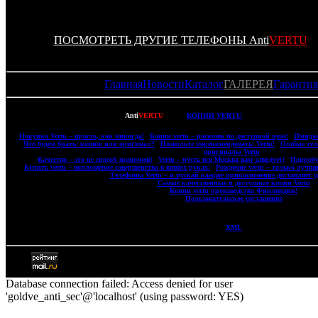
ПОСМОТРЕТЬ ДРУГИЕ ТЕЛЕФОНЫ Anti
VERTU
Главная
Новости
Каталог
ГАЛЕРЕЯ
Гарантия
Copyright © 2007-2022
Anti
VERTU
- ВСЕ
КОПИИ VERTU
(ВЕРТУ) И КОПИИ M
|
Покупка Vertu – просто, как никогда!
|
Копии vertu – роскошь по доступной цене!
|
Имидже
|
Что будем брать: копию или оригинал?
|
Позвольте порекомендовать: Vertu!
|
Особые тел
оригиналы Vertu
|
|
Качество – это не способ экономии!
|
Vertu – пусть вся Москва вам завидует!
|
Попробу
|
Купить vertu – воплощение совершенства в ваших руках!
|
Рождение vertu – только лучши
|
Телефоны Vertu – и пускай каждое прикосновение доставляет у
|
Самые качественные и доступные копии Vertu
|
|
Копии vertu производства Финляндии!
|
|
Пользовательское соглашение
|
XML
Database connection failed: Access denied for user
'goldve_anti_sec'@'localhost' (using password: YES)