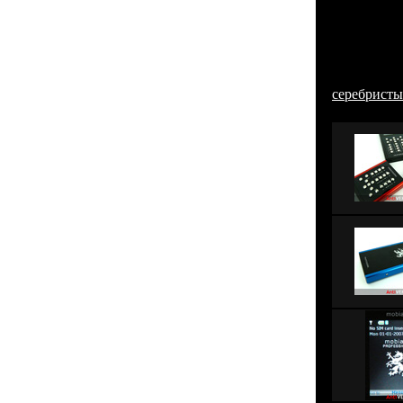
увеличенн
потому чт
самые про
царапающее
нержавеющ
серебрист