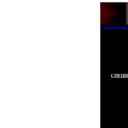
Главная
Ново
Копии Mobi
Professiona
В нашей га
фотографи
телефоны и
соответст
прообраза!
СПЕЦИ
Если веров
установи
анонсиро
аппарат ко
объявили, 
считается
класса лю
выделяетс