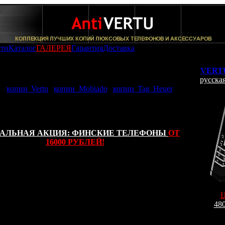
сти
Каталог
ГАЛЕРЕЯ
Гарантия
Доставка
ado (Оригинальный корпус): -
Копия Mobiado
l 105 ZAF
VERTU
лерее AntiVERTU представленны самые качественные
русская
и:
копии Vertu
,
копии Mobiado
,
копии Tag Heuer
. Все
меют высшую степень копирования и изготовленны в
вии с функциональным и внешним сходством своего
АЛЬНАЯ АКЦИЯ: ФИНСКИЕ ТЕЛЕФОНЫ
ОТ
16000 РУБЛЕЙ!
ать создателям из фирмы Mobiado, то им получилось
ть специфический мировой рекорд, потому как
вав собственный новейший сотовый телефонный
пию Mobiado Professional 105 ZAF, они с гордынею
что сей аппарат с габаритами 109,3 x 47,5 x 10,6 мм
480
 наиболее тонким из когда-либо издаваемых трубок
Заказ
кс. Надо отметить, что телефон весом 162 грам
я не только довольно роскошным дизайном, но и
По e-mail