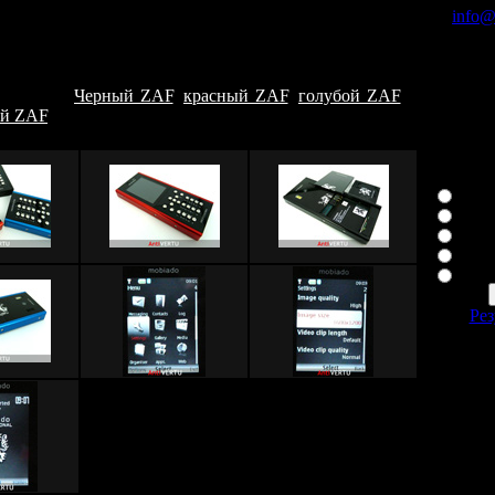
ой устоийчивостью к механическим повреждениям,
info@
о при производстве Professional ZAF применялись
По теле
чные материалы, такие как специализированное не
8 926
ся стекло, анодированный алюминий и качественная
8 926
ая сталь.
Черный ZAF
,
красный ZAF
,
голубой ZAF
и
ый ZAF
.
Ваша лю
Cons
Asc
Asce
Sign
Рез
С
1550096
4 сейчас