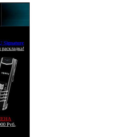
 Signature
 раскладка!
ЦЕНА
00 Руб.
 по Москве
: