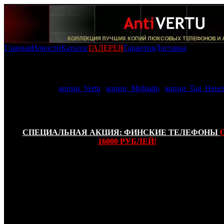
Главная
Новости
Каталог
ГАЛЕРЕЯ
Гарантия
Доставка
Копии Mobiado (Оригинальный корпус): -
Копия Mobiado
Luminoso (В металлическом чемоданчике)
В нашей галерее AntiVERTU представленны самые качеств
фотографии:
копии Vertu
,
копии Mobiado
,
копии Tag Heuer
телефоны имеют высшую степень копирования и изготовле
соответствии с функциональным и внешним сходством с
прообраза!
СПЕЦИАЛЬНАЯ АКЦИЯ: ФИНСКИЕ ТЕЛЕФОНЫ
16000 РУБЛЕЙ!
Известная собственными великолепными телефон
аппаратами канадская фирма Mobiado предполо
интереснейшую модель с именем Luminoso – мобиль
умеющий работать в сетях 3G. Одного взора на тел
достаточно, чтобы понять, что аппарат недешев. Корпус 
Mobiado Luminoso производится из сплава алюминия, сте
нержавеющей стали. Для придания телефонному аппа
договечности и прочности алюминий обрабатывается стекл