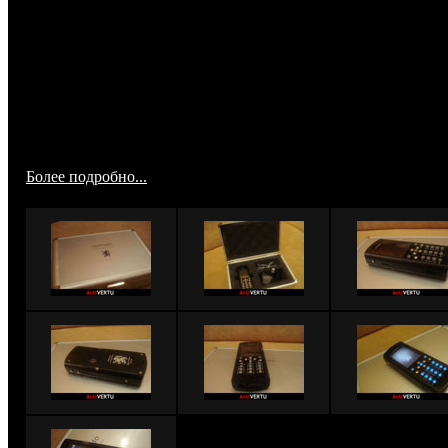
крошкой и подвергается жесткому анодированию. При же
анодировании алюминий приобретает прочность закал
стали, сохраня при при этом легкость и коррозионную стойк
Этот материал применяется при строительстве самоле
гоночных болидов. При производстве кнопок применя
нержавеющая высококачественная сталь и стекло. Дисплей 
специализированное защитное покрытие DiamondShield, на
защищающее от царапин.Очень интересно и драмат
реализована подсветка.
Более подробно...