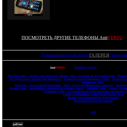
ПОСМОТРЕТЬ ДРУГИЕ ТЕЛЕФОНЫ Anti
VERTU
Главная
Новости
Каталог
ГАЛЕРЕЯ
Гарантия
Copyright © 2007-2022
Anti
VERTU
- ВСЕ
КОПИИ VERTU
(ВЕРТУ) И КОПИИ M
|
Покупка Vertu – просто, как никогда!
|
Копии vertu – роскошь по доступной цене!
|
Имидже
|
Что будем брать: копию или оригинал?
|
Позвольте порекомендовать: Vertu!
|
Особые тел
оригиналы Vertu
|
|
Качество – это не способ экономии!
|
Vertu – пусть вся Москва вам завидует!
|
Попробу
|
Купить vertu – воплощение совершенства в ваших руках!
|
Рождение vertu – только лучши
|
Телефоны Vertu – и пускай каждое прикосновение доставляет у
|
Самые качественные и доступные копии Vertu
|
|
Копии vertu производства Финляндии!
|
|
Пользовательское соглашение
|
XML