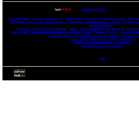
Copyright © 2007-2022
Anti
VERTU
- ВСЕ
КОПИИ VERTU
(ВЕРТУ) И КОПИИ M
|
Покупка Vertu – просто, как никогда!
|
Копии vertu – роскошь по доступной цене!
|
Имидже
|
Что будем брать: копию или оригинал?
|
Позвольте порекомендовать: Vertu!
|
Особые тел
оригиналы Vertu
|
|
Качество – это не способ экономии!
|
Vertu – пусть вся Москва вам завидует!
|
Попробу
|
Купить vertu – воплощение совершенства в ваших руках!
|
Рождение vertu – только лучши
|
Телефоны Vertu – и пускай каждое прикосновение доставляет у
|
Самые качественные и доступные копии Vertu
|
|
Копии vertu производства Финляндии!
|
|
Пользовательское соглашение
|
XML