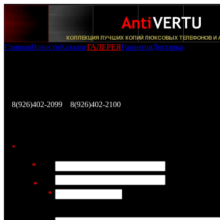
Главная
Новости
Каталог
ГАЛЕРЕЯ
Гарантия
Доставка
Оформление заказа на покупку копии телефона Vertu Ascent 
Finland
Заполните эту форму и наш представитель свяжется с В
течении ближайших 12 часов, либо позвоните по телеф
8(926)402-2099
,
8(926)402-2100
для немедленного исполн
Вашего заказа.
*
Заполнение этих полей обязательно
Имя:
*
E-mail
адрес:
*
Телефон:
*