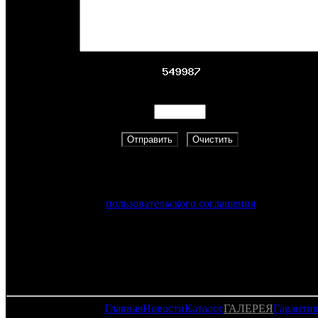
Адрес:
Скопируйте указанный цифровой код.
Нажимая на кнопку «Отправить», вы принимаете услови
пользовательского соглашения
Главная
Новости
Каталог
ГАЛЕРЕЯ
Гарантия