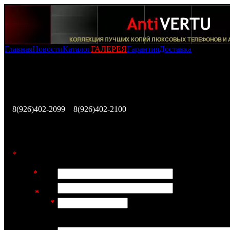
Главная
Новости
Каталог
ГАЛЕРЕЯ
Гарантия
Доставка
Оформление заказа на покупку копии телефона Vertu Constell
Ayxta Finland
Заполните эту форму и наш представитель свяжется с В
течении ближайших 12 часов, либо позвоните по телеф
8(926)402-2099
,
8(926)402-2100
для немедленного исполн
Вашего заказа.
*
Заполнение этих полей обязательно
Имя:
*
E-mail
адрес:
*
Телефон:
*