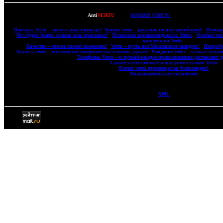
Copyright © 2007-2022
Anti
VERTU
- ВСЕ
КОПИИ VERTU
(ВЕРТУ) И КОПИИ M
|
Покупка Vertu – просто, как никогда!
|
Копии vertu – роскошь по доступной цене!
|
Имидже
|
Что будем брать: копию или оригинал?
|
Позвольте порекомендовать: Vertu!
|
Особые тел
оригиналы Vertu
|
|
Качество – это не способ экономии!
|
Vertu – пусть вся Москва вам завидует!
|
Попробу
|
Купить vertu – воплощение совершенства в ваших руках!
|
Рождение vertu – только лучши
|
Телефоны Vertu – и пускай каждое прикосновение доставляет у
|
Самые качественные и доступные копии Vertu
|
|
Копии vertu производства Финляндии!
|
|
Пользовательское соглашение
|
XML