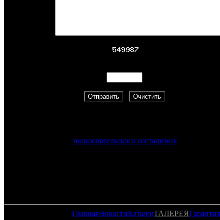
Адрес:
Скопируйте указанный цифровой код.
Нажимая на кнопку «Отправить», вы принимаете услови
пользовательского соглашения
Главная
Новости
Каталог
ГАЛЕРЕЯ
Гарантия