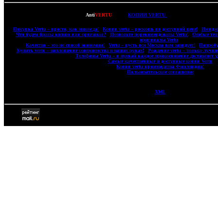
Copyright © 2007-2022
Anti
VERTU
- ВСЕ
КОПИИ VERTU
(ВЕРТУ) И КОПИИ M
|
Покупка Vertu – просто, как никогда!
|
Копии vertu – роскошь по доступной цене!
|
Имидже
|
Что будем брать: копию или оригинал?
|
Позвольте порекомендовать: Vertu!
|
Особые тел
оригиналы Vertu
|
|
Качество – это не способ экономии!
|
Vertu – пусть вся Москва вам завидует!
|
Попробу
|
Купить vertu – воплощение совершенства в ваших руках!
|
Рождение vertu – только лучши
|
Телефоны Vertu – и пускай каждое прикосновение доставляет у
|
Самые качественные и доступные копии Vertu
|
|
Копии vertu производства Финляндии!
|
|
Пользовательское соглашение
|
XML