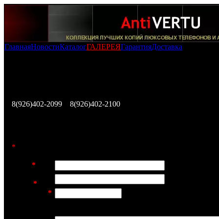
Главная
Новости
Каталог
ГАЛЕРЕЯ
Гарантия
Доставка
Оформление заказа на покупку копии телефона Vertu Ti Titan
PVD Red Gold Mixed Metals
Заполните эту форму и наш представитель свяжется с В
течении ближайших 12 часов, либо позвоните по телеф
8(926)402-2099
,
8(926)402-2100
для немедленного исполн
Вашего заказа.
*
Заполнение этих полей обязательно
Имя:
*
E-mail
адрес:
*
Телефон:
*