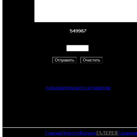
Адрес:
Скопируйте указанный цифровой код.
Нажимая на кнопку «Отправить», вы принимаете услови
пользовательского соглашения
Главная
Новости
Каталог
ГАЛЕРЕЯ
Гарантия