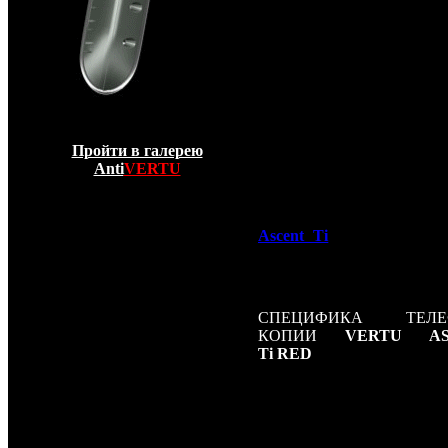
аппарата рассчита
высочайшие перегр
Рельефный корпус выпол
сверхпрочного сплава. 
динамика сделан
сверхтехнологичной кер
такой же, которая за
космические шаттлы
логотипа был подобран ма
Пройти в галерею
из которого делают проч
Anti
VERTU
промышленные сверла. В
вид и дизайн новых м
телефонов коллекции
Ascent Ti
навеян элегант
и роскошью. Копия
Vertu
Ti Red
без прикрас отража
и стиль его владельца.
СПЕЦИФИКА ТЕЛЕ
КОПИИ
VERTU AS
Ti RED
Стандарт: GSM 900, GSM 
Платформа: MT6227
Тип корпуса: классический
Конструкция: навигац