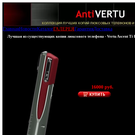
Главная
Новости
Каталог
ГАЛЕРЕЯ
Гарантия
Доставка
Лучшая из существующих копия люксового телефона - Vertu Ascent Ti 
100% - копия Vertu As
Ti Red
(Производитель
AntiVERTU)
Цена:
16000 руб.
Представленная копия те
Vertu Ascent Ti Red
– это
уверенность и надежнос
символизирует с
функциональность и кач
Все составные части теле