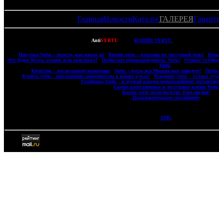
Главная
Новости
Каталог
ГАЛЕРЕЯ
Гарант
Copyright © 2007-2022
Anti
VERTU
- ВСЕ
КОПИИ VERTU
(ВЕРТУ) И КОПИИ
|
Покупка Vertu – просто, как никогда!
|
Копии vertu – роскошь по доступной цене!
|
Имид
|
Что будем брать: копию или оригинал?
|
Позвольте порекомендовать: Vertu!
|
Особые телефо
Vertu
|
|
Качество – это не способ экономии!
|
Vertu – пусть вся Москва вам завидует!
|
Попро
|
Купить vertu – воплощение совершенства в ваших руках!
|
Рождение vertu – только луч
|
Телефоны Vertu – и пускай каждое прикосновение доставляет
|
Самые качественные и доступные копии Vertu
|
Копии vertu производства Финляндии!
|
|
Пользовательское соглашение
|
XML