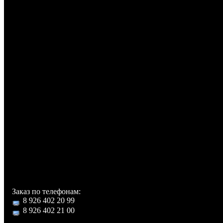
Время ожидания: 300:00 ч:
Другие функции
Громкая связь (встр
динамик): есть
Автодозвон: есть
Управление: голосовой 
голосовое управление
Режимы кодирования зву
FR, EFR: есть
Дополнительная информ
Сапфировое стекло, кожа
Звуковой процессор Yamah
Для каждого номера 
добавить фотографи
видеоролик
Втроенная фспышка
Встроенная память 1Гб
Заказ по телефонам:
8 926 402 20 99
8 926 402 21 00