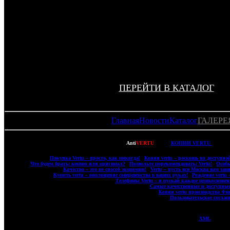
китайского производства. Мы слишком дорожим своей
клиентов, чтобы производить подобные эксперименты.
Наши копии телефонов
верту финского производства
п
Можете взять лупу, потратить огромное количество време
отличий – вы гарантированно их не найдете! И в этом 
стопроцентной уверенностью!
ПЕРЕЙТИ В КАТАЛОГ
Главная
Новости
Каталог
ГАЛЕРЕ
Copyright © 2007-2022
Anti
VERTU
- ВСЕ
КОПИИ VERTU
(ВЕРТ
|
Покупка Vertu – просто, как никогда!
|
Копии vertu – роскошь по доступной
|
Что будем брать: копию или оригинал?
|
Позвольте порекомендовать: Vertu!
|
Особы
|
Качество – это не способ экономии!
|
Vertu – пусть вся Москва вам зави
|
Купить vertu – воплощение совершенства в ваших руках!
|
Рождение vertu 
|
Телефоны Vertu – и пускай каждое прикосновени
|
Самые качественные и доступные
|
Копии vertu производства Фи
|
Пользовательское соглаш
XML