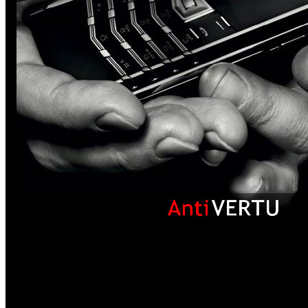
На сегодняшний день успешно функционирует несколько 
производством копий телефонов
Vertu
. Естественно, чт
товара напрямую зависит от страны-производителя. Наиб
но, к сожалению, и низкокачественными аппаратами, являю
в КНР. Такие низкосортные подделки элитных телефонов м
ряду следующих признаков: