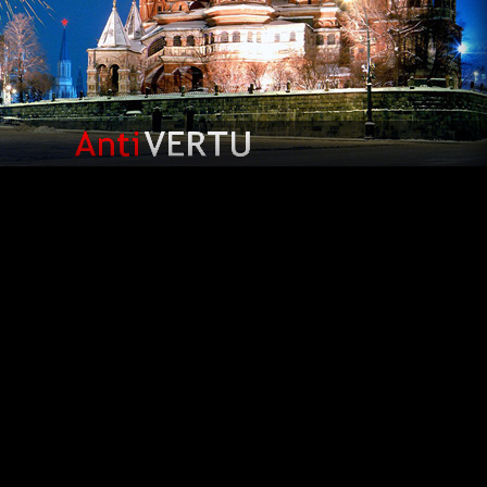
 страницы нашего сайта! Если вы одержимы идеей приобретени
ого аппарата по более чем доступной цене, то вы попали точн
т беспокоиться о том, что
копии vertu
являются всего лиш
делками. Для изготовления данных телефонов использовалис
ологии, которые являются гарантией высочайшего качеств
ьтанты, при необходимости, с удовольствием предоставят ва
ющуюся копии верту для того, чтобы вы обязательно сделал
онечно, в зависимости от конкретной модели копии телефоно
арьируется в некотором диапазоне, однако она все равно остаетс
, чем стоимость оригиналов.
ригинальности, высочайшего качества, грации и красоты, т
истики подарят вам знаменитые копии верту. Покупайте
копи
тся у ваших ног!