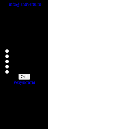
info@antivertu.ru
По телефонам:
8 926 402 20 99
8 926 402 21 00
Опрос
Ваша любимая копия
Верту
Constellation
я
Ascent
о
Ascent Ti
ь
Signature
ь
а
м
и
Результаты
в
Счетчик
я
1550296 всего
14 сейчас на сайте
о
ю