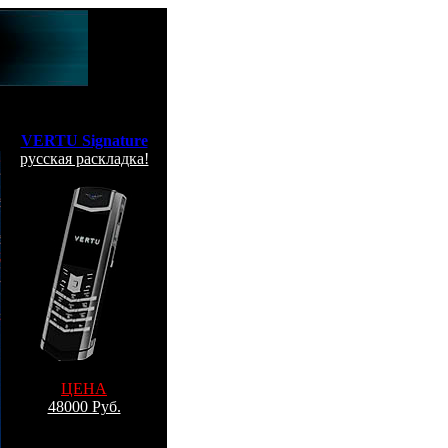
VERTU Signature
русская раскладка!
ЦЕНА
48000 Руб.
Заказ по Москве
По e-mail: