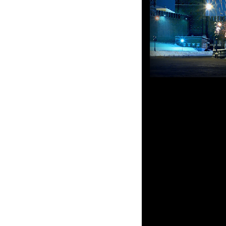
Добро пожаловать на
имиджевого телефонн
по адресу! Не стои
некачественными под
инновационные техн
товара. Наши консул
консультацию, каса
правильный выбор! К
верту, цена на них в
в несколько раз ниже
Если вы ценитель о
именно эти характер
vertu
– Москва окаже