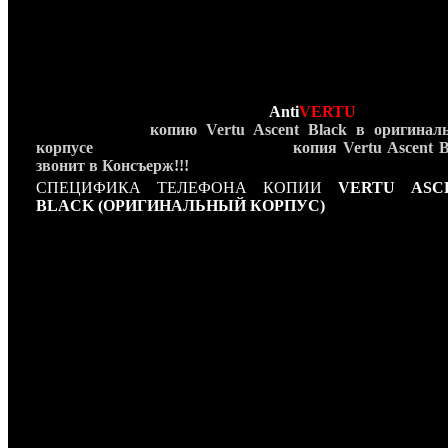
телефон
так же вечен, как Роллс Ройс, швейцарские 
Breguet
и ювелирные украшения от дома
Cartier
. Сравни
Vertu Ascent Black
с другими мобильными телефо
бессмысленно - это легенда. Обладание данным телефо
аппаратом доказывает материальную обеспеченность и выс
положение владельца в обществе,
но в тоже время о
деликатно и без китча.
Компания
Anti
VERTU
рада предст
самую точную
копию
Vertu Ascent Black
в оригинал
корпусе
, но самое главное — наша
копия
Vertu Ascent B
звонит в Консъерж!!!
СПЕЦИФИКА ТЕЛЕФОНА КОПИИ
VERTU ASC
BLACK (ОРИГИНАЛЬНЫЙ КОРПУС)
Объём: 74 см3
Длина: 115,5 мм
Ширина: 49 мм
Высококачественный встроенный динамик 20 мм.
Передовая система воспроизведения полифонии Yamaha.
От 2,5 до 4-х часов в режиме разговора.
До 270 часов в режиме ожидания.
3-диапазонная GSM-связь в более чем 175 странах мира.
Дисплей и клавиатура