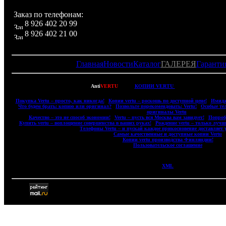
Заказ по телефонам:
8 926 402 20 99
8 926 402 21 00
Главная
Новости
Каталог
ГАЛЕРЕЯ
Гаранти
Copyright © 2007-2022
Anti
VERTU
- ВСЕ
КОПИИ VERTU
(ВЕРТУ) И КОПИИ 
|
Покупка Vertu – просто, как никогда!
|
Копии vertu – роскошь по доступной цене!
|
Имидж
|
Что будем брать: копию или оригинал?
|
Позвольте порекомендовать: Vertu!
|
Особые те
оригиналы Vertu
|
|
Качество – это не способ экономии!
|
Vertu – пусть вся Москва вам завидует!
|
Попробу
|
Купить vertu – воплощение совершенства в ваших руках!
|
Рождение vertu – только лучш
|
Телефоны Vertu – и пускай каждое прикосновение доставляет 
|
Самые качественные и доступные копии Vertu
|
|
Копии vertu производства Финляндии!
|
|
Пользовательское соглашение
|
XML