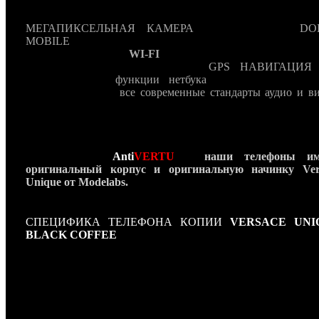
модельного дома Versace. В-третьих
Versace Unique
оснаще
последнему слову техники даже для 2011 год
МЕГАПИКСЕЛЬНАЯ КАМЕРА
, объемный звук
DO
MOBILE
, полная поддержка 3G (включая видеозвон
видеоконференции),
WI-FI
, электронная почта всех возм
стандартов (WEB,POP3, SMTP),
GPS НАВИГАЦИЯ
,
возможности и
функции нетбука
, а так же медиапл
поддерживающий
все современные стандарты аудио и ви
Но самое главное приемущество нашей
копии Versace Un
– это полностью ручная сборка, являющаяся гаран
эксклюзивного качества. Versace Unique можно приобрес
лучших ювелирных бутиках Versace по всему миру и кон
же у нас в
Anti
VERTU
! -
наши телефоны им
оригинальный корпус и оригинальную начинку Ver
Unique от Modelabs.
СПЕЦИФИКА ТЕЛЕФОНА КОПИИ
VERSACE UNI
BLACK COFFEE
Длина: 105 мм
Ширина: 55 мм
Глубина: 16 мм
Вес: 185 г.