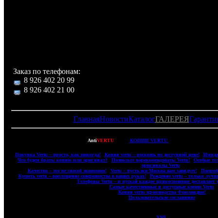
Комплектация:
Футляр с надписью Versace из кожи с логотипом и отделе
для хранения телефона и аксессуаров, телефон,
аккумуляторных батареи Li-ion, DATA кабель USB, заря
устройство, стерео-гарнитура, чехол, инструкция.
Заказ по телефонам:
8 926 402 20 99
8 926 402 21 00
Главная
Новости
Каталог
ГАЛЕРЕЯ
Гаранти
Copyright © 2007-2022
Anti
VERTU
- ВСЕ
КОПИИ VERTU
(ВЕРТУ) И КОПИИ 
|
Покупка Vertu – просто, как никогда!
|
Копии vertu – роскошь по доступной цене!
|
Имидж
|
Что будем брать: копию или оригинал?
|
Позвольте порекомендовать: Vertu!
|
Особые те
оригиналы Vertu
|
|
Качество – это не способ экономии!
|
Vertu – пусть вся Москва вам завидует!
|
Попробу
|
Купить vertu – воплощение совершенства в ваших руках!
|
Рождение vertu – только лучш
|
Телефоны Vertu – и пускай каждое прикосновение доставляет 
|
Самые качественные и доступные копии Vertu
|
|
Копии vertu производства Финляндии!
|
|
Пользовательское соглашение
|
XML