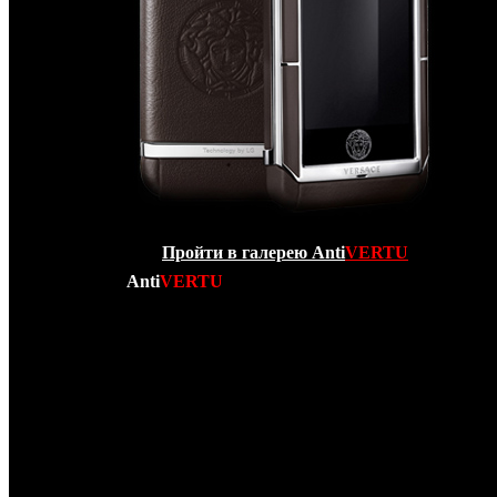
Пройти в галерею Anti
VERTU
Компания
Anti
VERTU
рада сообщить Вам о произоше
РЕВОЛЮЦИИ в Мире элитных люксовых сенсор
мобильных телефонов экстра класса! Вашему вним
представлен НОВЕЙШИЙ телефон от кутюр – копия
Ver
Unique
! Данный телефонный аппарат является “убийцей” V
и Apple Iphone 4 одновременно! Во-первых
Versace Unique
и Iphone 4 – коммуникатор с сенсорным экраном, во-втор
Versace Unique обладает трехдюймовым дисплеем с покры
из сапфирового стекла, обрамленным и декорирова
керамикой наивысшего качества, а вся его задняя па
обтянута мягчайшей кожей ручной выделки с логот