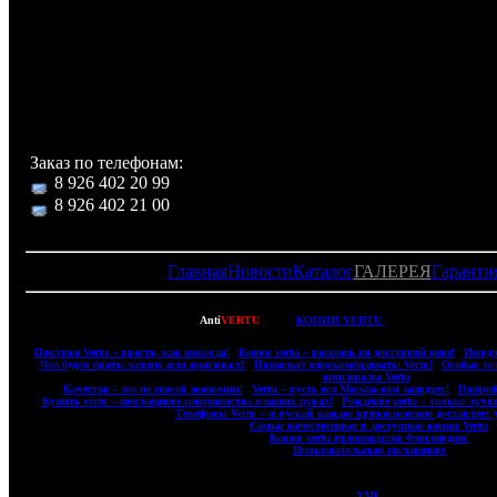
Комплектация:
Футляр с надписью Versace из кожи с логотипом и отделе
для хранения телефона и аксессуаров, телефон,
аккумуляторных батареи Li-ion, DATA кабель USB, заря
устройство, стерео-гарнитура, чехол, инструкция.
Заказ по телефонам:
8 926 402 20 99
8 926 402 21 00
Главная
Новости
Каталог
ГАЛЕРЕЯ
Гаранти
Copyright © 2007-2022
Anti
VERTU
- ВСЕ
КОПИИ VERTU
(ВЕРТУ) И КОПИИ 
|
Покупка Vertu – просто, как никогда!
|
Копии vertu – роскошь по доступной цене!
|
Имидж
|
Что будем брать: копию или оригинал?
|
Позвольте порекомендовать: Vertu!
|
Особые те
оригиналы Vertu
|
|
Качество – это не способ экономии!
|
Vertu – пусть вся Москва вам завидует!
|
Попробу
|
Купить vertu – воплощение совершенства в ваших руках!
|
Рождение vertu – только лучш
|
Телефоны Vertu – и пускай каждое прикосновение доставляет 
|
Самые качественные и доступные копии Vertu
|
|
Копии vertu производства Финляндии!
|
|
Пользовательское соглашение
|
XML