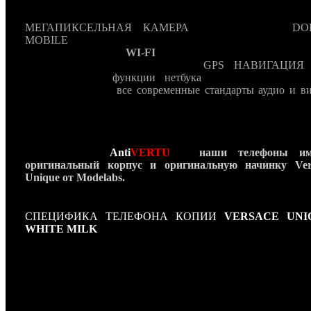
модельного дома Versace. В-третьих
Versace Unique
оснаще
последнему слову техники даже для 2011 год
МЕГАПИКСЕЛЬНАЯ КАМЕРА
, объемный звук
DO
MOBILE
, полная поддержка 3G (включая видеозвон
видеоконференции),
WI-FI
, электронная почта всех возм
стандартов (WEB,POP3, SMTP),
GPS НАВИГАЦИЯ
,
возможности и
функции нетбука
, а так же медиапл
поддерживающий
все современные стандарты аудио и ви
Но самое главное приемущество нашей
копии Versace Un
– это полностью ручная сборка, являющаяся гаран
эксклюзивного качества. Versace Unique можно приобрес
лучших ювелирных бутиках Versace по всему миру и кон
же у нас в
Anti
VERTU
! -
наши телефоны им
оригинальный корпус и оригинальную начинку Ver
Unique от Modelabs.
СПЕЦИФИКА ТЕЛЕФОНА КОПИИ
VERSACE UNI
WHITE MILK
Длина: 105 мм
Ширина: 55 мм
Глубина: 16 мм
Вес: 185 г.