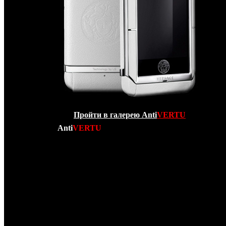
Пройти в галерею Anti
VERTU
Компания
Anti
VERTU
рада сообщить Вам о произоше
РЕВОЛЮЦИИ в Мире элитных люксовых сенсор
мобильных телефонов экстра класса! Вашему вним
представлен НОВЕЙШИЙ телефон от кутюр – копия
Ver
Unique
! Данный телефонный аппарат является “убийцей” V
и Apple Iphone 4 одновременно! Во-первых
Versace Unique
и Iphone 4 – коммуникатор с сенсорным экраном, во-втор
Versace Unique обладает трехдюймовым дисплеем с покры
из сапфирового стекла, обрамленным и декорирова
керамикой наивысшего качества, а вся его задняя па
обтянута мягчайшей кожей ручной выделки с логот