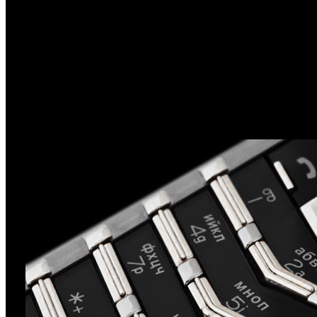
Время разговора: 5:00 ч:мин
Время ожидания: 300:00 ч:мин
Другие функции
Громкая связь (встроенный динамик): есть
Автодозвон: есть
Управление: голосовой набор, голосовое управление
Режимы кодирования звука HR, FR, EFR: есть