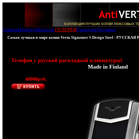
Главная
Новости
Каталог
ГАЛЕРЕЯ
Гарантия
Доставка
Самая лучшая в мире копия Vertu Signature S Design Steel - РУССКА
100% - Копия Vertu Signature S Design Steel РОС
Телефон с русской раскладкой клавиатуры!
(Производитель AntiVERTU -
Made in Finland
)
Цена:
48000руб.