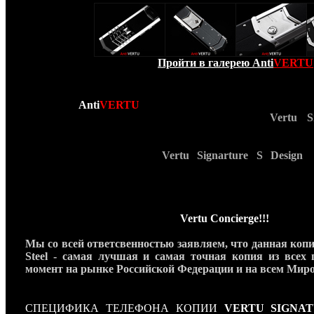
Пройти в галерею Anti
VERTU
Команда
Anti
VERTU
рада представить Вашему 
РУСИФИЦИРОВАННУЮ
версию телефона
Vertu S
предназначенную для
РОССИЙСКОГО РЫНКА!
В данной модели телефона все минимальные отличия п
оригинальных телефонов
Vertu Signarture S Design
телефонный аппарат действительно собран в ручную и
глазом: все детали подогнаны до десятой доли миллимет
высочайшего качества, оригинальные шрифты на кор
возможность изменения экранной темы, а при нажа
действительно звонит в службу
Vertu Concierge!!!
Мы со всей ответсвенностью заявляем, что данная копия
Steel - самая лучшая и самая точная копия из всех
момент на рынке Российской Федерации и на всем Мир
СПЕЦИФИКА ТЕЛЕФОНА КОПИИ
VERTU SIGNAT