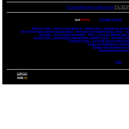
Главная
Новости
Каталог
ГАЛЕР
Copyright © 2007-2022
Anti
VERTU
- ВСЕ
КОПИИ VERTU
(ВЕ
|
Покупка Vertu – просто, как никогда!
|
Копии vertu – роскошь по доступ
|
Что будем брать: копию или оригинал?
|
Позвольте порекомендовать: Vertu!
|
Ос
|
Качество – это не способ экономии!
|
Vertu – пусть вся Москва вам з
|
Купить vertu – воплощение совершенства в ваших руках!
|
Рождение ver
|
Телефоны Vertu – и пускай каждое прикоснов
|
Самые качественные и доступн
|
Копии vertu производства
|
Пользовательское сог
XML