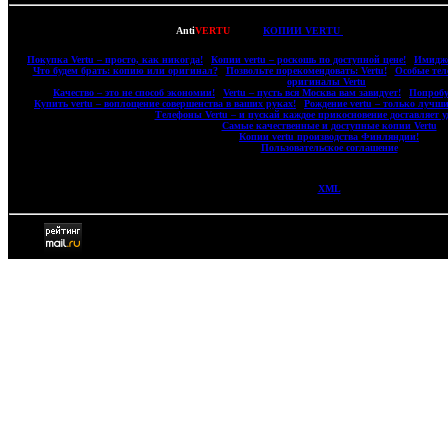
Copyright © 2007-2022
Anti
VERTU
- ВСЕ
КОПИИ VERTU
(ВЕРТУ) И КОПИИ M
|
Покупка Vertu – просто, как никогда!
|
Копии vertu – роскошь по доступной цене!
|
Имидже
|
Что будем брать: копию или оригинал?
|
Позвольте порекомендовать: Vertu!
|
Особые тел
оригиналы Vertu
|
|
Качество – это не способ экономии!
|
Vertu – пусть вся Москва вам завидует!
|
Попробу
|
Купить vertu – воплощение совершенства в ваших руках!
|
Рождение vertu – только лучши
|
Телефоны Vertu – и пускай каждое прикосновение доставляет у
|
Самые качественные и доступные копии Vertu
|
|
Копии vertu производства Финляндии!
|
|
Пользовательское соглашение
|
XML