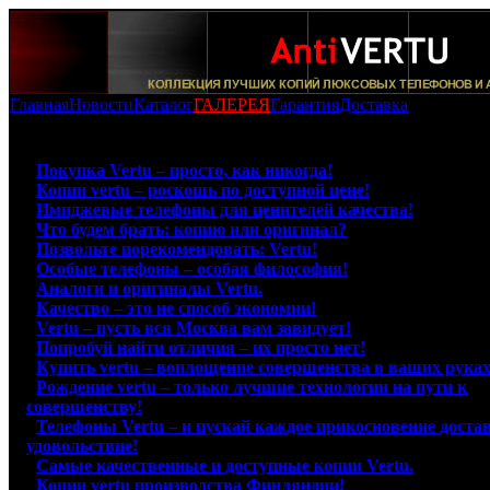
Главная
Новости
Каталог
ГАЛЕРЕЯ
Гарантия
Доставка
Статьи про копии Vertu финского производства:
-
Покупка Vertu – просто, как никогда!
-
Копии vertu – роскошь по доступной цене!
-
Имиджевые телефоны для ценителей качества!
-
Что будем брать: копию или оригинал?
-
Позвольте порекомендовать: Vertu!
-
Особые телефоны – особая философия!
-
Аналоги и оригиналы Vertu.
-
Качество – это не способ экономии!
-
Vertu – пусть вся Москва вам завидует!
-
Попробуй найти отличия – их просто нет!
-
Купить vertu – воплощение совершенства в ваших руках
-
Рождение vertu – только лучшие технологии на пути к
совершенству!
-
Телефоны Vertu – и пускай каждое прикосновение доста
удовольствие!
-
Самые качественные и доступные копии Vertu.
-
Копии vertu производства Финляндии!