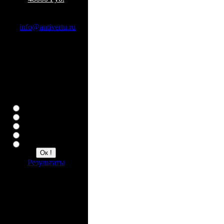
Заказ по Москве
По e-mail:
info@antivertu.ru
По телефонам:
8 926 402 20 99
8 926 402 21 00
Опрос
Ваша любимая копия
Верту
Constellation
Ascent
Ascent Ti
Signature
Результаты
Счетчик
1550436 всего
116 сейчас на сайте