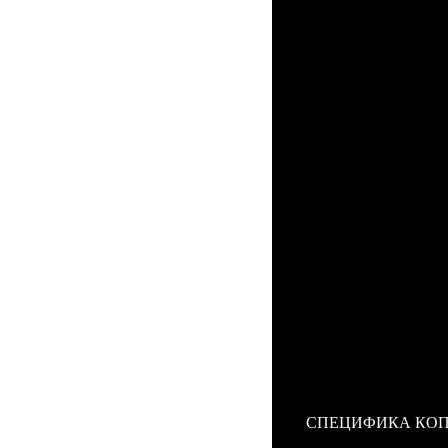
Свершилось! Мы 
телефона, которая 
Вами
копия Mobi
сенсорного смартфо
производителем
Mo
Наша
копия Mob
цельнометаллическ
один из пяти досту
Внутри дорогостоя
скрываются 1-ГГц
высокого разрешен
так же 16 Гбайт вн
светодиодной вспыш
полном HD качестве
Важно отметить, 
Mobiado
работает п
Вами замечательна
Mobiado Grand To
имиджевых мобильны
СПЕЦИФИКА КО