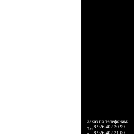
Калькулятор.
Большой объем памя
книга на несколь
безграничное колич
E-mail клент.
Резервное копирова
WAP, JAVA, Видеост
тысячи остальных пр
Поддержка: JPEG,
Поддержка языков
Все возможные миро
В комплекте с тел
Роскошный футля
аксессуаров, телефо
устройство.
Заказ по телефонам:
8 926 402 20 99
8 926 402 21 00