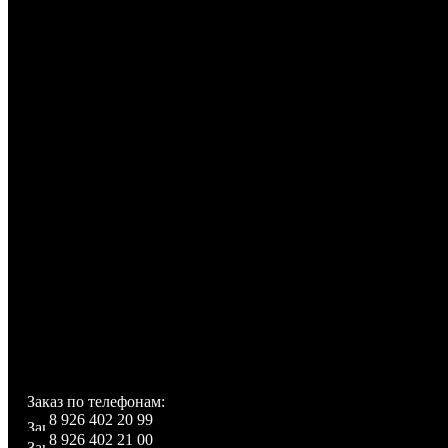
Калькулятор.
Большой объем памяти для записей пользователя: почти 
книга на несколько тысяч имен, несколько тысяч
безграничное количество SMS-сообщений.
E-mail клент.
Резервное копирование данных.
WAP, JAVA, Видеостудия, Google Search, Google Maps, G
тысячи остальных программ для Android.
Поддержка: JPEG,GIF,BMP,MP3,AAC,AAC+,RA,WMA,DO
Поддержка языков
Все возможные мировые языки, включая Русский.
В комплекте с телефоном:
Роскошный футляр с логотипом и отделениями дл
аксессуаров, телефон, руководство по эксплуатации на а
устройство.
Заказ по телефонам:
8 926 402 20 99
8 926 402 21 00