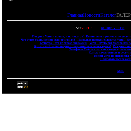
Главная
Новости
Каталог
ГАЛЕР
Copyright © 2007-2022
Anti
VERTU
- ВСЕ
КОПИИ VERTU
(ВЕ
|
Покупка Vertu – просто, как никогда!
|
Копии vertu – роскошь по доступ
|
Что будем брать: копию или оригинал?
|
Позвольте порекомендовать: Vertu!
|
Ос
|
Качество – это не способ экономии!
|
Vertu – пусть вся Москва вам з
|
Купить vertu – воплощение совершенства в ваших руках!
|
Рождение ver
|
Телефоны Vertu – и пускай каждое прикоснов
|
Самые качественные и доступн
|
Копии vertu производства
|
Пользовательское сог
XML