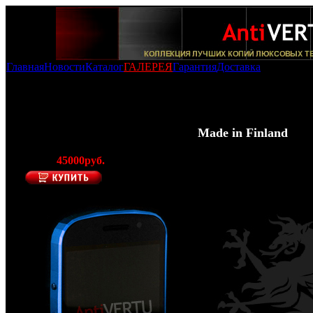
Главная
Новости
Каталог
ГАЛЕРЕЯ
Гарантия
Доставка
Копия Mobiado Grand Touch Blue
100% - Копия Mobiado Grand Touch Blue
(Производитель AntiVERTU -
Made in Finland
)
Цена:
45000руб.