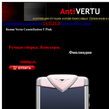
Главная
Новости
Каталог
ГАЛЕРЕЯ
Гарантия
Доставка
Копия Vertu Constellation T Pink
100% - Копия Vertu Constellation T Pink
Ручная сборка. Консьерж.
(Производитель AntiVERTU -
Финляндия
)
Цена:
36000руб.