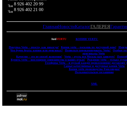
8 926 402 20 99
8 926 402 21 00
Главная
Новости
Каталог
ГАЛЕРЕЯ
Гаранти
Copyright © 2007-2022
Anti
VERTU
- ВСЕ
КОПИИ VERTU
(ВЕРТУ) И КОПИИ 
|
Покупка Vertu – просто, как никогда!
|
Копии vertu – роскошь по доступной цене!
|
Имидж
|
Что будем брать: копию или оригинал?
|
Позвольте порекомендовать: Vertu!
|
Особые те
оригиналы Vertu
|
|
Качество – это не способ экономии!
|
Vertu – пусть вся Москва вам завидует!
|
Попробу
|
Купить vertu – воплощение совершенства в ваших руках!
|
Рождение vertu – только лучш
|
Телефоны Vertu – и пускай каждое прикосновение доставляет 
|
Самые качественные и доступные копии Vertu
|
|
Копии vertu производства Финляндии!
|
|
Пользовательское соглашение
|
XML