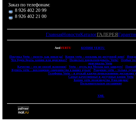
Заказ по телефонам:
8 926 402 20 99
8 926 402 21 00
Главная
Новости
Каталог
ГАЛЕРЕЯ
Гаранти
Copyright © 2007-2022
Anti
VERTU
- ВСЕ
КОПИИ VERTU
(ВЕРТУ) И КОПИИ 
|
Покупка Vertu – просто, как никогда!
|
Копии vertu – роскошь по доступной цене!
|
Имидж
|
Что будем брать: копию или оригинал?
|
Позвольте порекомендовать: Vertu!
|
Особые те
оригиналы Vertu
|
|
Качество – это не способ экономии!
|
Vertu – пусть вся Москва вам завидует!
|
Попробу
|
Купить vertu – воплощение совершенства в ваших руках!
|
Рождение vertu – только лучш
|
Телефоны Vertu – и пускай каждое прикосновение доставляет 
|
Самые качественные и доступные копии Vertu
|
|
Копии vertu производства Финляндии!
|
|
Пользовательское соглашение
|
XML