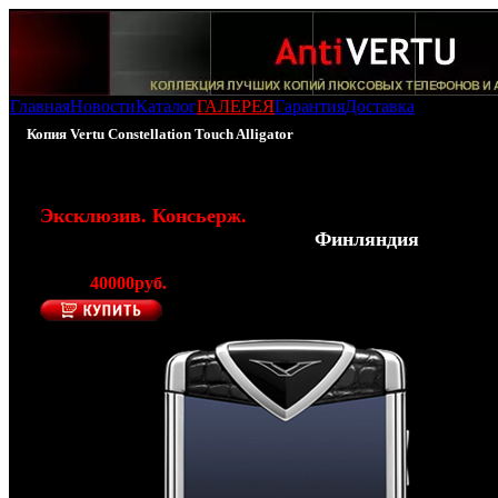
Главная
Новости
Каталог
ГАЛЕРЕЯ
Гарантия
Доставка
Копия Vertu Constellation Touch Alligator
100% - Копия Vertu Constellation Touch Alligator
Эксклюзив. Консьерж.
(Производитель AntiVERTU -
Финляндия
)
Цена:
40000руб.