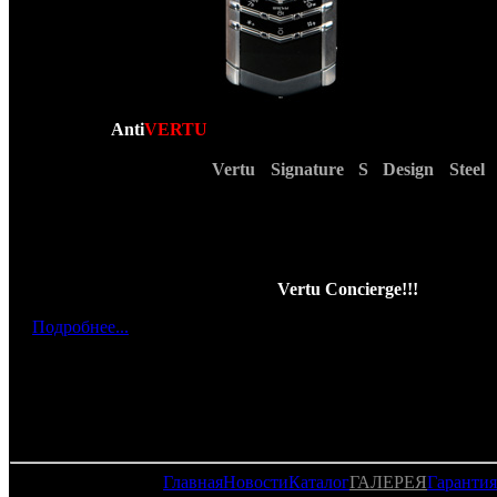
Команда
Anti
VERTU
рада представить Вашему вним
первенца из новой High-End серии собранных вручную к
телефонов - копию
Vertu Signature S Design Steel
детали представленного Вашему внима
телефонного аппарата подогнаны до десятой доли миллиме
кожа особой выделки и высочайшего качества, оригинал
шрифты на корпусе телефона и в меню, возможность измен
экранной темы, а при нажатии кнопки консъер
действительно звонит в службу
Vertu Concierge!!!
Подробнее...
Главная
Новости
Каталог
ГАЛЕРЕЯ
Гарантия