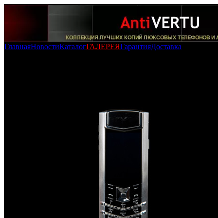
Главная
Новости
Каталог
ГАЛЕРЕЯ
Гарантия
Доставка
Новости
Копия Vertu Signature S Design Steel (High-End Made in
Finland)
-
15/02/2010 » 02:42