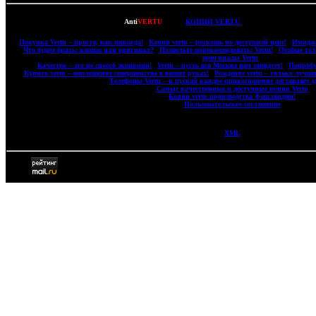
Copyright © 2007-2022
Anti
VERTU
- ВСЕ
КОПИИ VERTU
(ВЕРТУ) И КОПИИ M
|
Покупка Vertu – просто, как никогда!
|
Копии vertu – роскошь по доступной цене!
|
Имидже
|
Что будем брать: копию или оригинал?
|
Позвольте порекомендовать: Vertu!
|
Особые тел
оригиналы Vertu
|
|
Качество – это не способ экономии!
|
Vertu – пусть вся Москва вам завидует!
|
Попробу
|
Купить vertu – воплощение совершенства в ваших руках!
|
Рождение vertu – только лучши
|
Телефоны Vertu – и пускай каждое прикосновение доставляет у
|
Самые качественные и доступные копии Vertu
|
|
Копии vertu производства Финляндии!
|
|
Пользовательское соглашение
|
XML