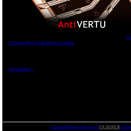
Представляем Вашему вниманию роскошнейшую копию
Ve
S Design Red Gold Brown Leather
. Данный телефон – шедевр
в себя все знания и опыт мастеров компании Vertu. Р
элегантный Signature S Design Red Gold Brown Leather
коричневых тонах. Его корпус отделан позолотой красно
украшен керамическими и кожаными деталями цвета
Подробнее...
Главная
Новости
Каталог
ГАЛЕРЕЯ
Гара