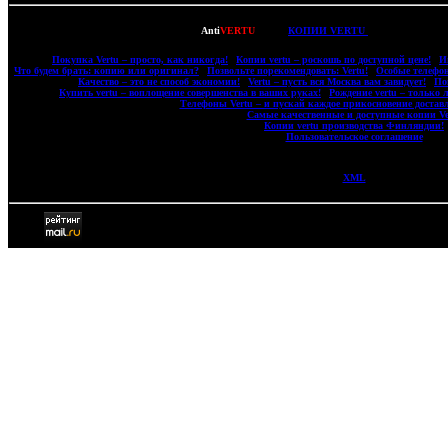
Copyright © 2007-2022
Anti
VERTU
- ВСЕ
КОПИИ VERTU
(ВЕРТУ) И КОП
|
Покупка Vertu – просто, как никогда!
|
Копии vertu – роскошь по доступной цене!
|
И
|
Что будем брать: копию или оригинал?
|
Позвольте порекомендовать: Vertu!
|
Особые телефон
|
Качество – это не способ экономии!
|
Vertu – пусть вся Москва вам завидует!
|
По
|
Купить vertu – воплощение совершенства в ваших руках!
|
Рождение vertu – только 
|
Телефоны Vertu – и пускай каждое прикосновение доставл
|
Самые качественные и доступные копии Ve
|
Копии vertu производства Финляндии!
|
Пользовательское соглашение
|
XML