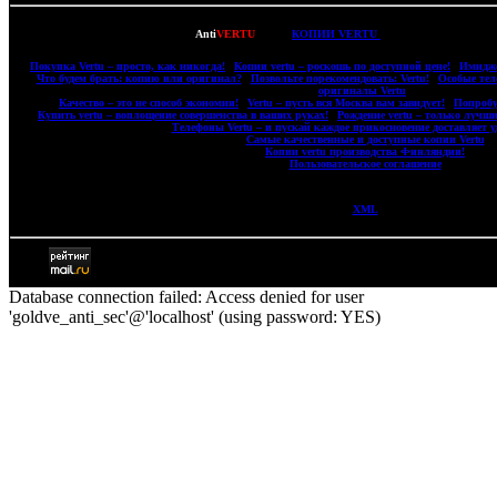
Copyright © 2007-2022
Anti
VERTU
- ВСЕ
КОПИИ VERTU
(ВЕРТУ) И КОПИИ M
|
Покупка Vertu – просто, как никогда!
|
Копии vertu – роскошь по доступной цене!
|
Имидже
|
Что будем брать: копию или оригинал?
|
Позвольте порекомендовать: Vertu!
|
Особые тел
оригиналы Vertu
|
|
Качество – это не способ экономии!
|
Vertu – пусть вся Москва вам завидует!
|
Попробу
|
Купить vertu – воплощение совершенства в ваших руках!
|
Рождение vertu – только лучши
|
Телефоны Vertu – и пускай каждое прикосновение доставляет у
|
Самые качественные и доступные копии Vertu
|
|
Копии vertu производства Финляндии!
|
|
Пользовательское соглашение
|
XML
Database connection failed: Access denied for user
'goldve_anti_sec'@'localhost' (using password: YES)