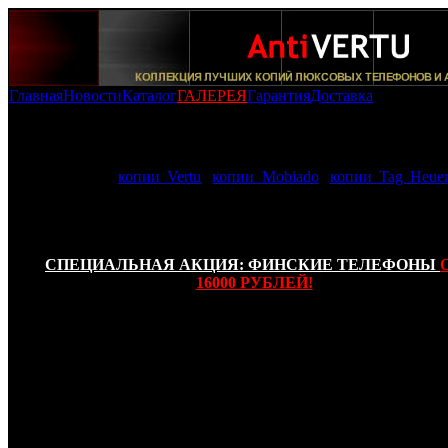
Главная
Новости
Каталог
ГАЛЕРЕЯ
Гарантия
Доставка
Копии Mobiado (Оригинальный корпус): -
Копия Mobiado
Professional 105 EM White
В нашей галерее AntiVERTU представленны самые качеств
фотографии:
копии Vertu
,
копии Mobiado
,
копии Tag Heuer
телефоны имеют высшую степень копирования и изготовле
соответствии с функциональным и внешним сходством с
прообраза!
СПЕЦИАЛЬНАЯ АКЦИЯ: ФИНСКИЕ ТЕЛЕФОНЫ
16000 РУБЛЕЙ!
Канадский производитель Mobiado, хорошо известный с
дорогими помпезными мобильными телефонами для с
солидных людей нашей планеты, анонсировал появлен
рынке копии Mobiado Professional 150 EM White. Данная м
относятся к серии Professional 105 EM и имеет корпус, сост
из таких дорогостоящих материалов, как кленовый кап, т
кристалл специального стекла и серебрение инхрустиров
деревом боковин телефона. Новинка исполь