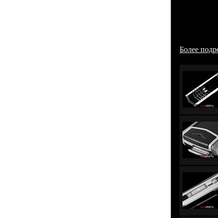
невооружен
миллиметр
оригинал
возможнос
консъерж о
Более подро