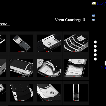
ным глазом: все детали подогнаны до десятой доли
info@
а, кожа особой выделки и высочайшего качества,
ьные шрифты на корпусе телефона и в меню,
По теле
ть изменения экранной темы, а при нажатии кнопки
8 926
н действительно звонит в службу
Vertu Concierge!!!
8 926
бно...
Ваша лю
Cons
Asc
Asce
Sign
Рез
С
1550095
4 сейчас