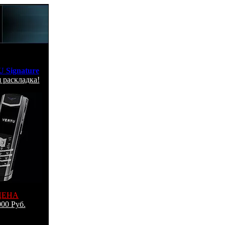
 Signature
 раскладка!
ЦЕНА
00 Руб.
 по Москве
: