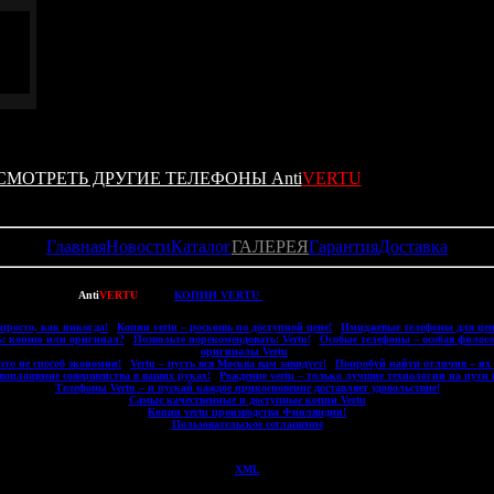
МОТРЕТЬ ДРУГИЕ ТЕЛЕФОНЫ Anti
VERTU
Главная
Новости
Каталог
ГАЛЕРЕЯ
Гарантия
Доставка
ght © 2007-2022
Anti
VERTU
- ВСЕ
КОПИИ VERTU
(ВЕРТУ) И КОПИИ MOBIADO ПО 16000 Р
 просто, как никогда!
|
Копии vertu – роскошь по доступной цене!
|
Имиджевые телефоны для цен
ь: копию или оригинал?
|
Позвольте порекомендовать: Vertu!
|
Особые телефоны – особая филос
оригиналы Vertu
|
 это не способ экономии!
|
Vertu – пусть вся Москва вам завидует!
|
Попробуй найти отличия – их 
 воплощение совершенства в ваших руках!
|
Рождение vertu – только лучшие технологии на пути 
|
Телефоны Vertu – и пускай каждое прикосновение доставляет удовольствие!
|
|
Самые качественные и доступные копии Vertu
|
|
Копии vertu производства Финляндии!
|
|
Пользовательское соглашение
|
XML