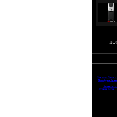
ПОС
Copyri
|
Покупка Vertu –
|
Что будем брат
|
Качество –
|
Купить vertu –