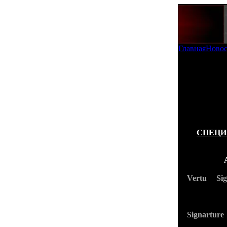
Главная
Ново
Копии Vertu
В нашей га
фотографи
телефоны и
соответст
прообраза!
СПЕЦИ
Команда
ПОЛНОС
Vertu Si
РОССИЙС
В данной
предыдущи
Signartur
аппарат 