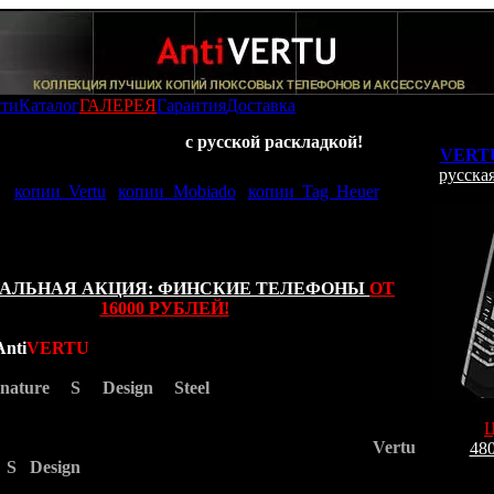
сти
Каталог
ГАЛЕРЕЯ
Гарантия
Доставка
: -
Копия Vertu Signature
с русской раскладкой!
VERTU
лерее AntiVERTU представленны самые качественные
русская
и:
копии Vertu
,
копии Mobiado
,
копии Tag Heuer
. Все
меют высшую степень копирования и изготовленны в
вии с функциональным и внешним сходством своего
АЛЬНАЯ АКЦИЯ: ФИНСКИЕ ТЕЛЕФОНЫ
ОТ
16000 РУБЛЕЙ!
Anti
VERTU
рада представить Вашему вниманию
ТЬЮ РУСИФИЦИРОВАННУЮ
версию телефона
gnature S Design Steel
, предназначенную для
КОГО РЫНКА!
 модели телефона все минимальные отличия
х копий Vertu от оригинальных телефонов
Vertu
480
e S Design
были устранены! Данный телефонный
Заказ
действительно собран в ручную и это видно
По e-mail