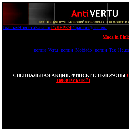
Главная
Новости
Каталог
ГАЛЕРЕЯ
Гарантия
Доставка
Копии Vertu: -
Копия Vertu Constellation T Black (
Made in Finl
В нашей галерее AntiVERTU представленны самые качеств
фотографии:
копии Vertu
,
копии Mobiado
,
копии Tag Heuer
телефоны имеют высшую степень копирования и изготовле
соответствии с функциональным и внешним сходством с
прообраза!
СПЕЦИАЛЬНАЯ АКЦИЯ: ФИНСКИЕ ТЕЛЕФОНЫ
16000 РУБЛЕЙ!
Копия Vertu Constellation T
– это не просто телефон,
многофункциональное устройство, которое можно нос
кармане! Как и все другие
мобильные телефоны от V
Constellation T
– настоящее ювелирное изделие, корпус кот
создан из высокопрочной полированной стали и укр
тончайшей кожей очень приятной на ощупь, а сенсо
дисплей с диагональю 3,5 дюйма и технологией тачс
защищен сапфировым стеклом.