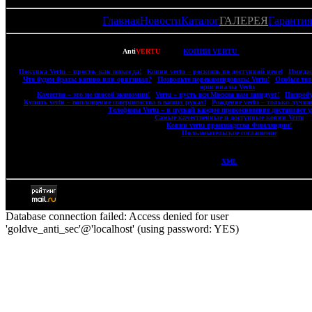
Главная
Новости
Каталог
ГАЛЕРЕЯ
Гарантия
Copyright © 2007-2022
Anti
VERTU
- ВСЕ
КОПИИ VERTU
(ВЕРТУ) И КОПИИ M
|
Покупка Vertu – просто, как никогда!
|
Копии vertu – роскошь по доступной цене!
|
Имидже
|
Что будем брать: копию или оригинал?
|
Позвольте порекомендовать: Vertu!
|
Особые тел
оригиналы Vertu
|
|
Качество – это не способ экономии!
|
Vertu – пусть вся Москва вам завидует!
|
Попробу
|
Купить vertu – воплощение совершенства в ваших руках!
|
Рождение vertu – только лучши
|
Телефоны Vertu – и пускай каждое прикосновение доставляет у
|
Самые качественные и доступные копии Vertu
|
|
Копии vertu производства Финляндии!
|
|
Пользовательское соглашение
|
XML
Database connection failed: Access denied for user
'goldve_anti_sec'@'localhost' (using password: YES)