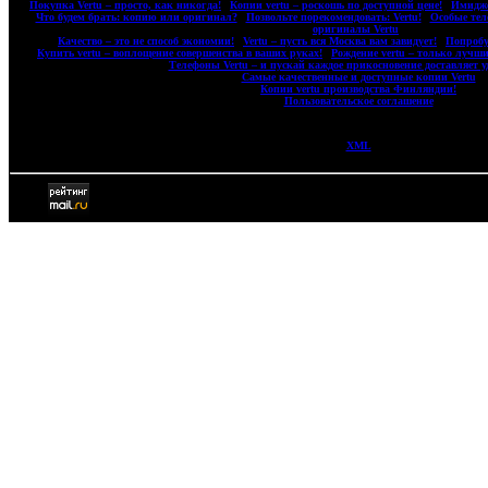
|
Покупка Vertu – просто, как никогда!
|
Копии vertu – роскошь по доступной цене!
|
Имидже
|
Что будем брать: копию или оригинал?
|
Позвольте порекомендовать: Vertu!
|
Особые тел
оригиналы Vertu
|
|
Качество – это не способ экономии!
|
Vertu – пусть вся Москва вам завидует!
|
Попробу
|
Купить vertu – воплощение совершенства в ваших руках!
|
Рождение vertu – только лучши
|
Телефоны Vertu – и пускай каждое прикосновение доставляет у
|
Самые качественные и доступные копии Vertu
|
|
Копии vertu производства Финляндии!
|
|
Пользовательское соглашение
|
XML