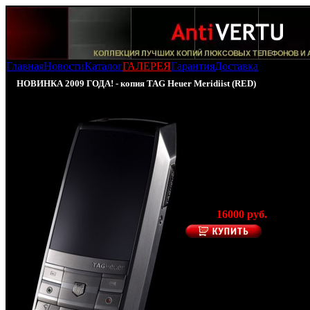
Главная
Новости
Каталог
ГАЛЕРЕЯ
Гарантия
Доставка
НОВИНКА 2009 ГОДА! - копия TAG Heuer Meridiist (RED)
Копия
TAG Heuer Meridiist
RED
(Производство
- Гонконг)
Цена:
16000 руб.
Представленная ко
телефона TAG He
Meridiist
самая после
новинка из лине
элитных копий мобиль