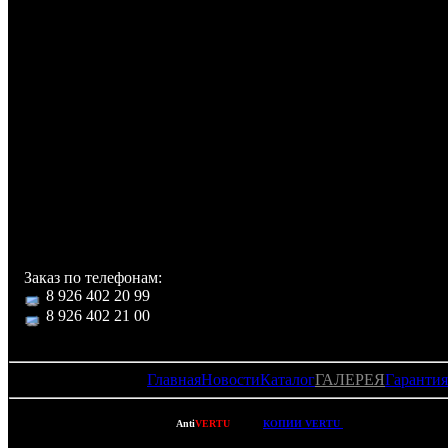
В комплекте с телефоно
Роскошный футля
логотипом и отделениями
хранения телефон
аксессуаров, телеф
кожанный чехол 
ношения, руководство
эксплуатации на англий
языке, аккумулятор
батарея Li-ion 700 m
зарядное устройство.
Заказ по телефонам:
8 926 402 20 99
8 926 402 21 00
Главная
Новости
Каталог
ГАЛЕРЕЯ
Гарантия
Copyright © 2007-2022
Anti
VERTU
- ВСЕ
КОПИИ VERTU
(ВЕРТУ) И КОПИИ M