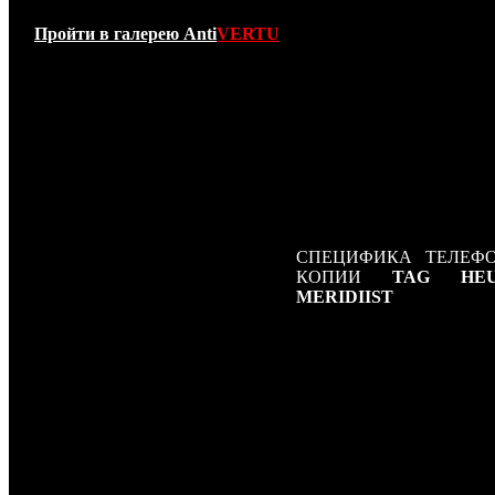
до 6500 долларов СШ
зависимости от применя
Пройти в галерею Anti
VERTU
в его корпусе материа
TAG Heuer Meridi
собирается вручную из
деталей. Корпус нови
изготавливается
нержавеющей стали, 
дисплея закрыты проч
сапфировым стекл
который практиче
невозможно поцарапать.
СПЕЦИФИКА ТЕЛЕФ
КОПИИ
TAG HE
MERIDIIST
Дисплей 1,9 дюйма QVG
OLED-дисплей на верх
торце телефона.
Мощные
высококачественные ст
динамики.
От 2,5 до 4-х часов в ре
разговора.