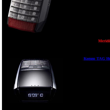
телефонов AntiVER
Швейцарская компания
Heuer
, известная сво
часами и хронометра
вышла на новый для с
рынок, рынок мобиль
телефонов. Совсем нед
состоялся официаль
анонс первого телефона 
часовой компании
Meridii
уже сегодня
мы гот
предложить ВАМ
с
качественную копию э
телефона.
Копия TAG H
Meridiist
высту
конкурентом английс
телефонам
Vertu
в ниж
ценовом диапазоне прем
устройств. Приобре
оригинальный
Meridiist можно в бут
TAG Heuer и ряде ювели
и часовых магазин
Стоимость устройс
составляет от 5