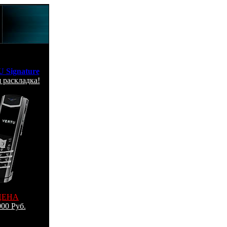
 Signature
 раскладка!
ЦЕНА
00 Руб.
 по Москве
: