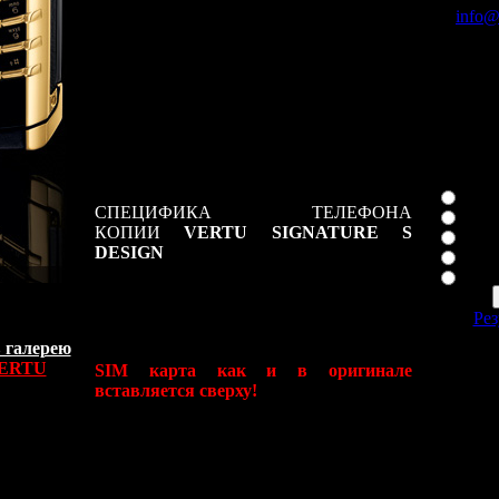
Signature S Gold
шедевр дизайна и
info@
технологий. Представленная Вашему
вниманию копия полностью повторяет
По теле
оригинал, включая знаменитую верхню
8 926
загрузку SIM карты, осуществляемую
8 926
одним щелчком сверхточного
механизма. Копия
VERTU Signature S -
Ваша лю
это вершина модельного ряда
AntiVERTU,
больше добавить
нам нечего.
Cons
СПЕЦИФИКА ТЕЛЕФОНА
Asc
КОПИИ
VERTU SIGNATURE S
Asce
DESIGN
Sign
Стандарт: GSM 900, GSM 1800
Рез
Платформа: MT6227
 галерею
Тип корпуса: классический
С
ERTU
SIM карта как и в оригинале
1550135
вставляется сверху!
Конструкция: навигационная клавиша
1 сейчас
Обод корпуса: комбинированный со
вставками из кожи и сатинированной
стали, предотвращает повреждения
телефона при падении.