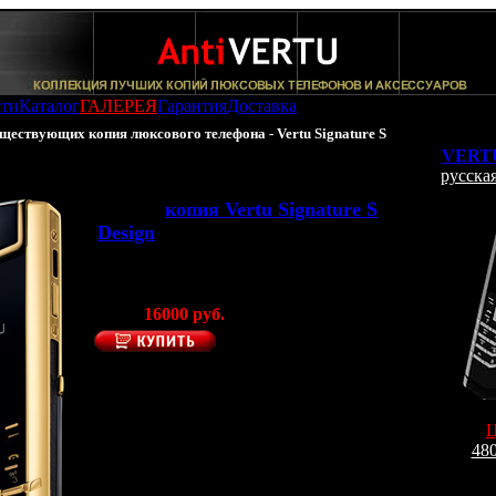
сти
Каталог
ГАЛЕРЕЯ
Гарантия
Доставка
ществующих копия люксового телефона - Vertu Signature S
VERTU
русская
100% -
копия Vertu Signature S
Design
Gold
(Производитель AntiVERTU)
Цена:
16000 руб.
Представленная к
опия телефона
VERTU Signature S Gold
– это
уникальный
телефон
, которому нет
равных. Подобно легендарным
480
швейцарским часам и ювилирным
Заказ
украшениям, телефон копия
Vertu
По e-mail