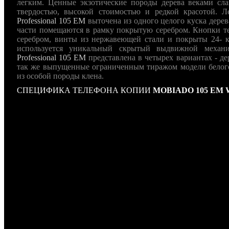
легким. Ценные экзотические породы дерева веками сла
твердостью, высокой стоимостью и редкой красотой. 
Professional 105 EM
выточена из одного целого куска дере
части помещаются в рамку покрытую серебром. Кнопки т
серебром, винты из нержавеющей стали и покрыты 24- к
используется уникальный скрытый выдвижной механ
Professional 105 EM
представлена в четырех вариантах - де
так же выпущенные ограниченным тиражом модели белого 
из особой породы клена.
СПЕЦИФИКА ТЕЛЕФОНА КОПИИ
MOBIADO 105 EM 
Общие характеристики
Диапазоны частот: GSM 900, GSM 1800, GSM 1900, 3G (U
Платформа: Series 40
Тип корпуса: классический
Конструкция: джойстик
Антенна встроенная
Вес 162 г
Размеры 109x48x11 мм
Питание
Тип аккумулятора Li-Ion
Емкость аккумулятора 830 мАч
Время разговора 4:00 ч:мин
Время ожидания 216:00 ч:мин