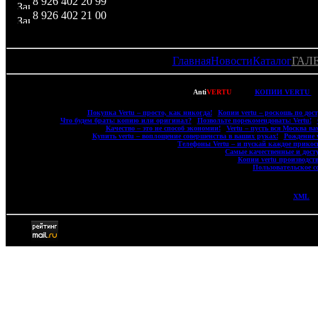
8 926 402 20 99
8 926 402 21 00
Главная
Новости
Каталог
ГАЛ
Copyright © 2007-2022
Anti
VERTU
- ВСЕ
КОПИИ VERTU
(
|
Покупка Vertu – просто, как никогда!
|
Копии vertu – роскошь по дост
|
Что будем брать: копию или оригинал?
|
Позвольте порекомендовать: Vertu!
|
|
Качество – это не способ экономии!
|
Vertu – пусть вся Москва ва
|
Купить vertu – воплощение совершенства в ваших руках!
|
Рождение 
|
Телефоны Vertu – и пускай каждое прикосн
|
Самые качественные и дост
|
Копии vertu производст
|
Пользовательское с
XML