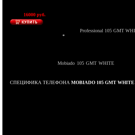
Цена:
16000 руб.
Новинка от компании Mobiado –
Professional 105 GMT WH
с механическими часами
*
. Здесь начинается традиция. С
часов и мобильных телефонов; стык традиций прои
технологическими разработками для мобильных телефонов. 
подхода должен быть беспрецендентно смелым, но при 
эксклюзивным. Благородный, престижный, в то же вре
современным стилем,
Mobiado 105 GMT WHITE
- олицет
эстетических деталей и целостности искусства. Этот тел
обладали.
СПЕЦИФИКА ТЕЛЕФОНА
MOBIADO 105 GMT WHITE
Общие характеристики
Диапазоны частот: GSM 900, GSM 1800, GSM 1900, 3G (U
Платформа: Series 40
Тип корпуса: классический
Конструкция: джойстик
Антенна встроенная
Вес 162 г
Размеры 129x48x11 мм