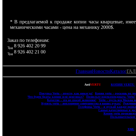
Дополнительная информация
Передняя и задняя панели телефона полностью выточены
механизм крышки батареи.
* В предлагаемой к продаже копии часы кварцевые, имее
механическими часами - цена на механику 2000$­­­­­­­­­­­­.
Заказ по телефонам:
8 926 402 20 99
8 926 402 21 00
Главная
Новости
Каталог
ГАЛ
Copyright © 2007-2022
Anti
VERTU
- ВСЕ
КОПИИ VERTU
|
Покупка Vertu – просто, как никогда!
|
Копии vertu – роскошь по до
|
Что будем брать: копию или оригинал?
|
Позвольте порекомендовать: Vertu!
|
Качество – это не способ экономии!
|
Vertu – пусть вся Москва в
|
Купить vertu – воплощение совершенства в ваших руках!
|
Рождение
|
Телефоны Vertu – и пускай каждое прико
|
Самые качественные и дос
|
Копии vertu производ
|
Пользовательское
XML