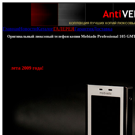
Главная
Новости
Каталог
ГАЛЕРЕЯ
Гарантия
Доставка
Оригинальный люксовый телефон копия Mobiado Professional 105 GM
Наконец долгожданное обновление у нас в коллекции и ка
105 GMT представлена в белом цвете! У нас на сайте в
реплику,
использующую оригинальные запчасти
,
этого у
лета 2009 года!