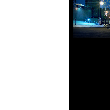
Добро пожаловать на
имиджевого телефонн
по адресу! Не стои
некачественными под
инновационные техн
товара. Наши консул
консультацию, каса
правильный выбор! К
верту, цена на них в
в несколько раз ниже
Если вы ценитель о
именно эти характер
vertu
– Москва окаже