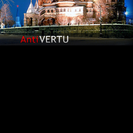
 страницы нашего сайта! Если вы одержимы идеей приобретени
ого аппарата по более чем доступной цене, то вы попали точн
т беспокоиться о том, что
копии vertu
являются всего лиш
делками. Для изготовления данных телефонов использовалис
ологии, которые являются гарантией высочайшего качеств
ьтанты, при необходимости, с удовольствием предоставят ва
ющуюся копии верту для того, чтобы вы обязательно сделал
онечно, в зависимости от конкретной модели копии телефоно
арьируется в некотором диапазоне, однако она все равно остаетс
, чем стоимость оригиналов.
ригинальности, высочайшего качества, грации и красоты, т
истики подарят вам знаменитые копии верту. Покупайте
копи
тся у ваших ног!