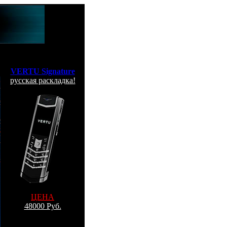
VERTU Signature
русская раскладка!
ЦЕНА
48000 Руб.
Заказ по Москве
По e-mail: