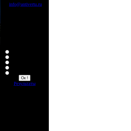
info@antivertu.ru
По телефонам:
8 926 402 20 99
8 926 402 21 00
Опрос
Ваша любимая копия
Верту
Constellation
я
Ascent
о
Ascent Ti
ь
Signature
ь
а
м
и
Результаты
в
Счетчик
я
1550454 всего
6 сейчас на сайте
о
ю