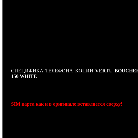
выпустила изысканный сотовый телефонный аппарат
V
Boucheron 150
. Данный мобильный телефон-моно
базируется на модели Vertu Signature, впрочем внешний
телефона был подвержен кардинальным перемена
результате вышел довольно красивый по дизайну аппар
гранёном корпусе.
Копия Vertu Boucheron 150
явл
безусловным “привлекателем внимания” - дизайн, факт
применяемые материалы - всё сделано с одной целью: даб
владельца
копии
Vertu Boucheron 150
обра
внимание.Технические спецификации
копии Vertu Bouch
150
безусловно не существенны - данная штука 
предназначена не для того, чтобы звонить...
СПЕЦИФИКА ТЕЛЕФОНА КОПИИ
VERTU BOUCHE
150 WHITE
Стандарт: GSM 900, GSM 1800
Платформа: MT6227
Тип корпуса: классический
SIM карта как и в оригинале вставляется сверху!
Конструкция: навигационная клавиша
Обод корпуса: комбинированный со вставками из ко
сатинированной стали, предотвращает повреждения теле
при падении.
Антенна: встроенная
Размеры: 130х42х13 мм