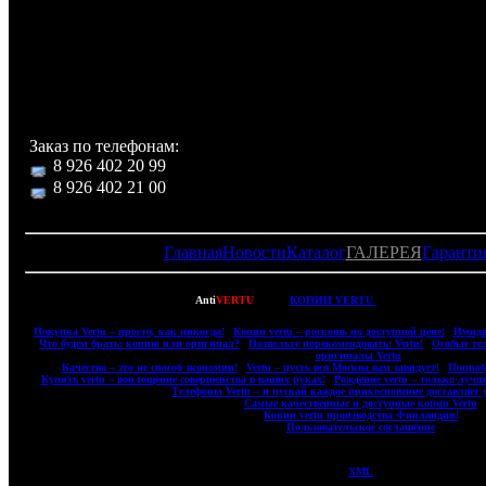
Комплектация:
Футляр из кожи с логотипом и отделениями для хран
телефона и аксессуаров (полностью повторяет оригин
телефон, аккумуляторная батарея Li-ion 700 mAh, DATA к
USB, зарядное устройство.
Заказ по телефонам:
8 926 402 20 99
8 926 402 21 00
Главная
Новости
Каталог
ГАЛЕРЕЯ
Гаранти
Copyright © 2007-2022
Anti
VERTU
- ВСЕ
КОПИИ VERTU
(ВЕРТУ) И КОПИИ 
|
Покупка Vertu – просто, как никогда!
|
Копии vertu – роскошь по доступной цене!
|
Имидж
|
Что будем брать: копию или оригинал?
|
Позвольте порекомендовать: Vertu!
|
Особые те
оригиналы Vertu
|
|
Качество – это не способ экономии!
|
Vertu – пусть вся Москва вам завидует!
|
Попробу
|
Купить vertu – воплощение совершенства в ваших руках!
|
Рождение vertu – только лучш
|
Телефоны Vertu – и пускай каждое прикосновение доставляет 
|
Самые качественные и доступные копии Vertu
|
|
Копии vertu производства Финляндии!
|
|
Пользовательское соглашение
|
XML