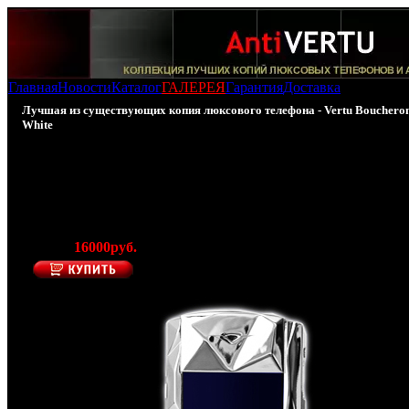
Главная
Новости
Каталог
ГАЛЕРЕЯ
Гарантия
Доставка
Лучшая из существующих копия люксового телефона - Vertu Bouchero
White
100% - Копия Vertu Boucheron 150 White (Белое
золото)
(Производитель AntiVERTU)
Цена:
16000руб.