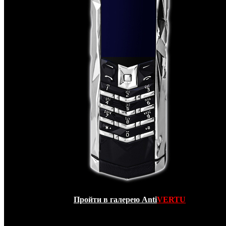
Пройти в галерею Anti
VERTU
Специально к 150-летнему дню рождения имени
парижского ювелирного дома Boucheron фирма
V