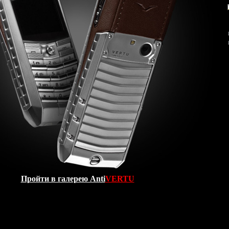
Пройти в галерею Anti
VERTU
 копия VERTU Ascent 2010 Brown
– уникальный люксовый
н которого вдохновлен образами военных самолетов и