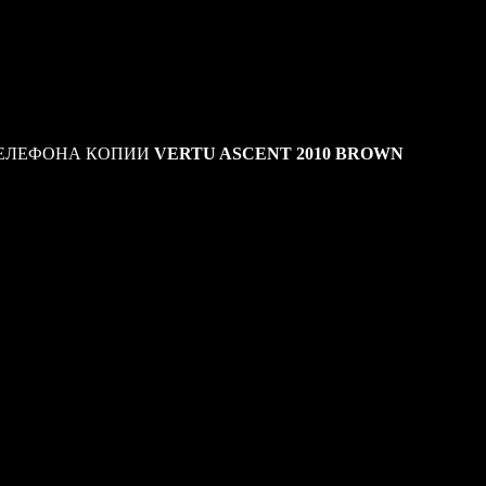
обилей. Его рифленые поверхности, а так же прямые линии
аявляют о твердом характере телефона. Корпус телефона Vertu
лняется из сверхлегкого алюминия, это позволяет сделать
и очень легким одновременно. Его форма напоминает острие
ает собой движение и скорость. Важным элементом дизайна
nt 2010 Brown являются часы на дисплее, выполненные в виде
минающего элемент панели прибора воздушного судна.
ЕЛЕФОНА КОПИИ
VERTU ASCENT 2010 BROWN
00, GSM 1800
27
ссический
вигационная клавиша
ная
16 мм
ной высокоточный экран
ь
лифонические, MP3-мелодии
ь
 возможности