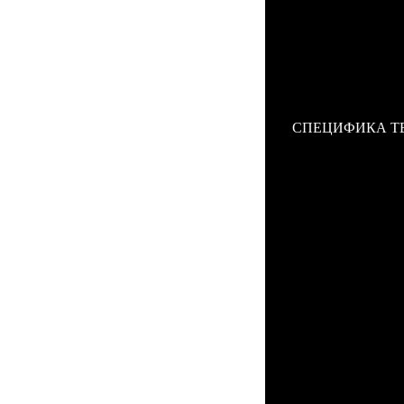
спортивных автом
и четкие грани з
Ascent 2010 выпо
телефон прочным 
клинка и воплощ
копии Vertu Asce
хронографа, напо
СПЕЦИФИКА Т
Стандарт: GSM 9
Платформа: MT62
Тип корпуса: кла
Конструкция: на
Антенна: встроен
Размеры: 108x41x
Экран
Тип экрана: цвет
Русификация: ест
Звонки
Тип мелодий: по
Виброзвонок: ест
Мультимедийные