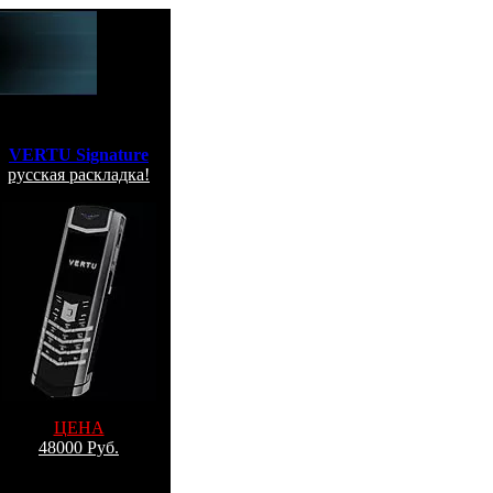
VERTU Signature
русская раскладка!
ЦЕНА
48000 Руб.
Заказ по Москве
По e-mail: