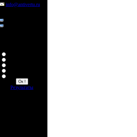
info@antivertu.ru
По телефонам:
8 926 402 20 99
8 926 402 21 00
Опрос
Ваша любимая копия
Верту
Constellation
Ascent
Ascent Ti
Signature
Результаты
Счетчик
1550058 всего
7 сейчас на сайте