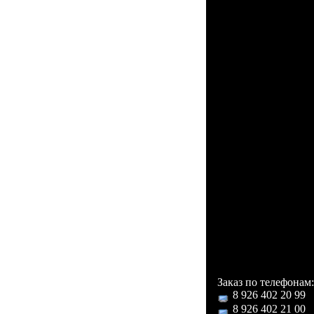
Диктофон с подд
Служба Vertu Fort
Питание
Тип аккумулятора:
Время разговора: 
Время ожидания: 
Другие функции
Громкая связь (вс
Автодозвон: есть
Управление: голо
Режимы кодирован
Дополнительная
Сапфировое стекл
Звуковой процесс
Для каждого ном
Втроенная фспыш
Встроенная памят
Заказ по телефонам:
8 926 402 20 99
8 926 402 21 00