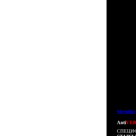
реплику
данной 
копий 
телефон
Основн
Meridiist
- Полно
оригинал
- OLED 
часы и м
- Расшир
- Расшир
- Камера
- Телефо
- Устан
стилисти
Предст
Meridiis
линейк
Anti
VER
СПЕЦ