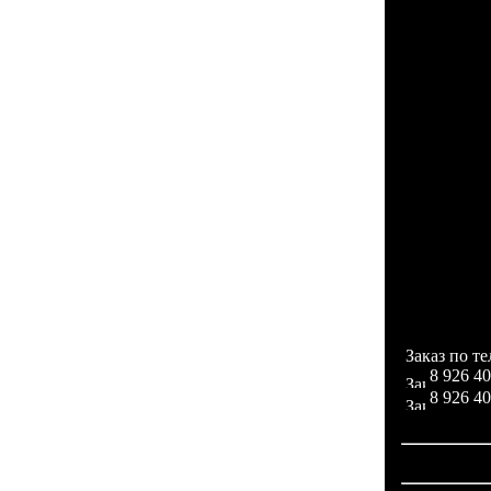
Англий
испански
русский,
норвежс
бразильс
SMS).
В компл
Роскошны
телефон
ношения,
аккумул
устройст
Заказ по т
8 926 40
8 926 40