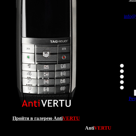
Заказ
По e-mail
info@a
По теле
8 926 
8 926 
О
Ваша лю
Cons
Asce
Asce
Sign
Рез
С
1550014
Пройти в галерею Anti
VERTU
3 сейчас
нная премьера лета 2011 года! Команда
Anti
VERTU
едставить Вашему вниманию самую качественную