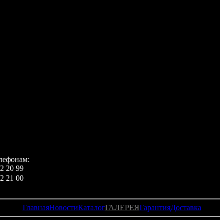
ский, французский, итальянский, немецкий,
й, китайский (традиционное и упрощённое письмо),
 арабский, турецкий, финский, шведский, датский,
кий, украинский, бахаса (индонезийский), хинди,
кий, португальский, тайский (только для получения
екте с телефоном:
й футляр с логотипом и отделениями для хранения
а и аксессуаров, телефон, кожанный чехол для
 руководство по эксплуатации на английском языке,
яторная батарея Li-ion 1200 mAh, зарядное
во.
елефонам:
2 20 99
2 21 00
Главная
Новости
Каталог
ГАЛЕРЕЯ
Гарантия
Доставка