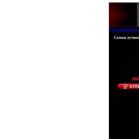
Главная
Ново
Самая лучшая 
100% - К
Финлян
(Произв
Цена:
300