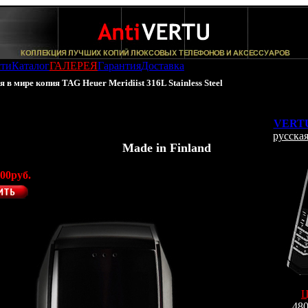
сти
Каталог
ГАЛЕРЕЯ
Гарантия
Доставка
в мире копия TAG Heuer Meridiist 316L Stainless Steel
опия TAG Heuer Meridiist Stainless Steel
VERTU
дия
русская
одитель AntiVERTU -
Made in Finland
)
00руб.
480