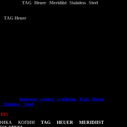
 телефона
TAG Heuer Meridiist Stainless Steel
, в
модели все минимальные отличия предыдущих
TAG Heuer Meridiist от оригинальных
ов
TAG Heuer
были устранены!
ые отличия от предыдущих версий TAG Heuer
:
стью ручная сборка телефона с использованием
ьных корпусных запчастей.
дисплей на торце телефона показывает не только
инуты, но и секунды.
енная телефонная книга на 1000 номеров.
енная внутренняя память телефона на 2 гб.
 полностью соответствует оригиналу по разрешению.
н, как и его прообраз является односимочным.
овлены все экранные темы и полностью соблюдена
ка меню телефона.
авленная
финская копия телефона TAG Heuer
t Stainless Steel
самая последняя новинка из
и элитных копий мобильных телефонов
TU!
ИФИКА КОПИИ
TAG HEUER MERIDIIST