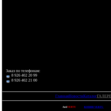
Время ожидания: 300:00 ч:мин
Другие функции
Громкая связь (встроенный динамик): есть
Автодозвон: есть
Управление: голосовой набор, голосовое управление
Режимы кодирования звука HR, FR, EFR: есть
Дополнительная информация
Сапфировое стекло, кожа
Звуковой процессор Yamaha
Для каждого номера можно добавить фотографию или виде
Втроенная фспышка
Встроенная память 1Гб
Заказ по телефонам:
8 926 402 20 99
8 926 402 21 00
Главная
Новости
Каталог
ГАЛЕР
Copyright © 2007-2022
Anti
VERTU
- ВСЕ
КОПИИ VERTU
(ВЕР