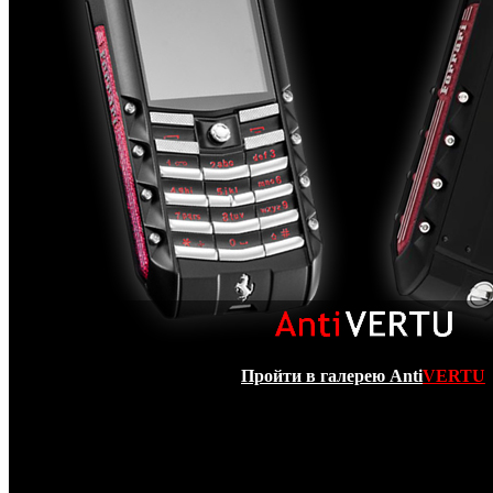
Пройти в галерею Anti
VERTU
Представленная копия VERTU Ascent 2010 Ferrar
поколением эксклюзивных сотовых телефонов серии
Vert
года компания
Vertu
в сотрудничестве с
Ferrari
сделала п