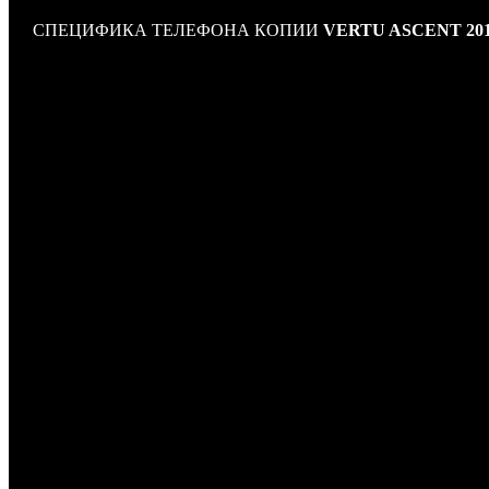
СПЕЦИФИКА ТЕЛЕФОНА КОПИИ
VERTU ASCENT 20
Стандарт: GSM 900, GSM 1800
Платформа: MT6227
Тип корпуса: классический
Конструкция: навигационная клавиша
Антенна: встроенная
Размеры: 108x41x16 мм
Экран
Тип экрана: цветной высокоточный экран 16 млн. цветов
Русификация: есть
Звонки
Тип мелодий: полифонические, MP3-мелодии
Виброзвонок: есть
Мультимедийные возможности
Фотокамера: есть, автофокусировка, встроенная вспышка
Запись видеороликов: есть
Аудио: стереодинамики
Связь
Интерфейсы: USB, Bluetooth 2.0