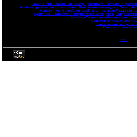
|
Покупка Vertu – просто, как никогда!
|
Копии vertu – роскошь по доступно
|
Что будем брать: копию или оригинал?
|
Позвольте порекомендовать: Vertu!
|
Особ
|
Качество – это не способ экономии!
|
Vertu – пусть вся Москва вам за
|
Купить vertu – воплощение совершенства в ваших руках!
|
Рождение vert
|
Телефоны Vertu – и пускай каждое прикосновен
|
Самые качественные и доступны
|
Копии vertu производства 
|
Пользовательское согл
XML