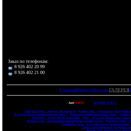
(индонезийский), хинди, бразильский, португальский, т
получения SMS).
В комплекте с телефоном:
Роскошный футляр с логотипом и отделениями для хр
аксессуаров, телефон, руководство по эксплуатац
языке, зарядное устройство.
Заказ по телефонам:
8 926 402 20 99
8 926 402 21 00
Главная
Новости
Каталог
ГАЛЕРЕЯ
Copyright © 2007-2022
Anti
VERTU
- ВСЕ
КОПИИ VERTU
(ВЕРТУ)
|
Покупка Vertu – просто, как никогда!
|
Копии vertu – роскошь по доступной ц
|
Что будем брать: копию или оригинал?
|
Позвольте порекомендовать: Vertu!
|
Особые 
|
Качество – это не способ экономии!
|
Vertu – пусть вся Москва вам завиду
|
Купить vertu – воплощение совершенства в ваших руках!
|
Рождение vertu – 
|
Телефоны Vertu – и пускай каждое прикосновение д
|
Самые качественные и доступные ко
|
Копии vertu производства Финл