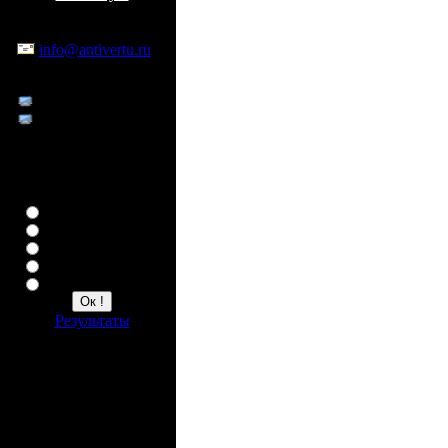
Заказ по Москве
По e-mail:
info@antivertu.ru
По телефонам:
8 926 402 20 99
8 926 402 21 00
Опрос
Ваша любимая копия
Верту
Constellation
Ascent
Ascent Ti
Signature
Результаты
Счетчик
1550031 всего
7 сейчас на сайте