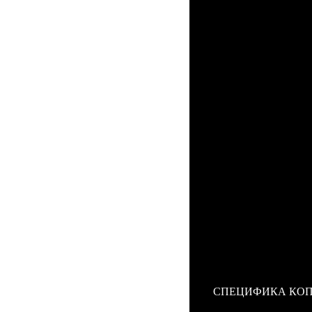
Свершилось! Мы 
телефона, которая 
Вами
копия Mobi
сенсорного смартфо
производителем
Mo
Наша
копия Mob
цельнометаллическ
один из пяти досту
Внутри дорогостоя
скрываются 1-ГГц
высокого разрешен
так же 16 Гбайт вн
светодиодной вспыш
полном HD качестве
Важно отметить, 
Mobiado
работает п
Вами замечательна
Mobiado Grand To
имиджевых мобильны
СПЕЦИФИКА КО