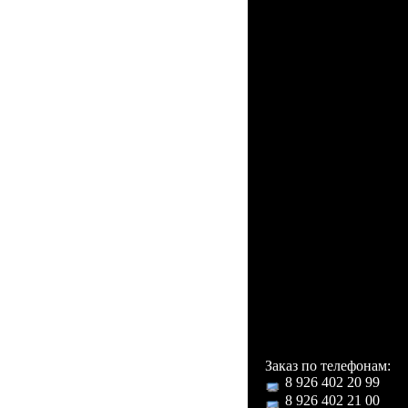
Калькулятор.
Большой объем памя
книга на несколь
безграничное колич
E-mail клент.
Резервное копирова
WAP, JAVA, Видеост
тысячи остальных пр
Поддержка: JPEG,
Поддержка языков
Все возможные миро
В комплекте с тел
Роскошный футля
аксессуаров, телефо
устройство.
Заказ по телефонам:
8 926 402 20 99
8 926 402 21 00