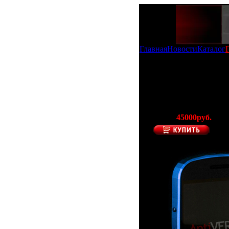
Главная
Новости
Каталог
Копия Mobiado Grand T
100% - Копия Mob
(Производитель 
Цена:
45000руб.