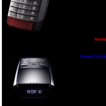
телефонов AntiVER
Швейцарская компания
Heuer
, известная сво
часами и хронометра
вышла на новый для с
рынок, рынок мобиль
телефонов. Совсем нед
состоялся официаль
анонс первого телефона 
часовой компании
Meridii
уже сегодня
мы гот
предложить ВАМ
с
качественную копию э
телефона.
Копия TAG H
Meridiist
высту
конкурентом английс
телефонам
Vertu
в ниж
ценовом диапазоне прем
устройств. Приобре
оригинальный
Meridiist можно в бут
TAG Heuer и ряде ювели
и часовых магазин
Стоимость устройс
составляет от 5