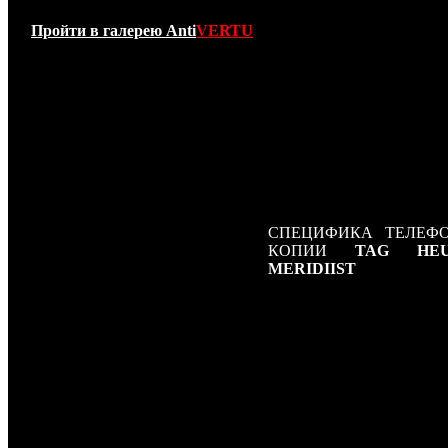
до 6500 долларов СШ
зависимости от применя
Пройти в галерею Anti
VERTU
в его корпусе материа
TAG Heuer Meridi
собирается вручную из
деталей. Корпус нови
изготавливается
нержавеющей стали, 
дисплея закрыты проч
сапфировым стекл
который практиче
невозможно поцарапать.
СПЕЦИФИКА ТЕЛЕФ
КОПИИ
TAG HE
MERIDIIST
Дисплей 1,9 дюйма QVG
OLED-дисплей на верх
торце телефона.
Мощные
высококачественные ст
динамики.
От 2,5 до 4-х часов в ре
разговора.