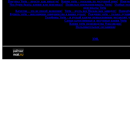
|
Покупка Vertu – просто, как никогда!
|
Копии vertu – роскошь по доступной цене!
|
Имидже
|
Что будем брать: копию или оригинал?
|
Позвольте порекомендовать: Vertu!
|
Особые тел
оригиналы Vertu
|
|
Качество – это не способ экономии!
|
Vertu – пусть вся Москва вам завидует!
|
Попробу
|
Купить vertu – воплощение совершенства в ваших руках!
|
Рождение vertu – только лучши
|
Телефоны Vertu – и пускай каждое прикосновение доставляет у
|
Самые качественные и доступные копии Vertu
|
|
Копии vertu производства Финляндии!
|
|
Пользовательское соглашение
|
XML