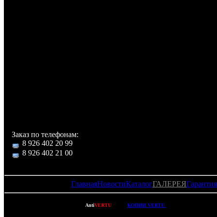
В комплекте с телефоно
Роскошный футля
логотипом и отделениями
хранения телефон
аксессуаров, телеф
кожанный чехол 
ношения, руководство
эксплуатации на англий
языке, аккумулятор
батарея Li-ion 700 m
зарядное устройство.
Заказ по телефонам:
8 926 402 20 99
8 926 402 21 00
Главная
Новости
Каталог
ГАЛЕРЕЯ
Гарантия
Copyright © 2007-2022
Anti
VERTU
- ВСЕ
КОПИИ VERTU
(ВЕРТУ) И КОПИИ M