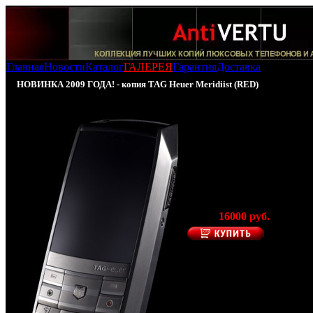
Главная
Новости
Каталог
ГАЛЕРЕЯ
Гарантия
Доставка
НОВИНКА 2009 ГОДА! - копия TAG Heuer Meridiist (RED)
Копия
TAG Heuer Meridiist
RED
(Производство
- Гонконг)
Цена:
16000 руб.
Представленная ко
телефона TAG He
Meridiist
самая после
новинка из лине
элитных копий мобиль