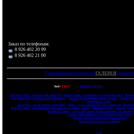
Комплектация:
Футляр с надписью Versace из кожи с логотипом и отделе
для хранения телефона и аксессуаров, телефон,
аккумуляторных батареи Li-ion, DATA кабель USB, заря
устройство, стерео-гарнитура, чехол, инструкция.
Заказ по телефонам:
8 926 402 20 99
8 926 402 21 00
Главная
Новости
Каталог
ГАЛЕРЕЯ
Гаранти
Copyright © 2007-2022
Anti
VERTU
- ВСЕ
КОПИИ VERTU
(ВЕРТУ) И КОПИИ 
|
Покупка Vertu – просто, как никогда!
|
Копии vertu – роскошь по доступной цене!
|
Имидж
|
Что будем брать: копию или оригинал?
|
Позвольте порекомендовать: Vertu!
|
Особые те
оригиналы Vertu
|
|
Качество – это не способ экономии!
|
Vertu – пусть вся Москва вам завидует!
|
Попробу
|
Купить vertu – воплощение совершенства в ваших руках!
|
Рождение vertu – только лучш
|
Телефоны Vertu – и пускай каждое прикосновение доставляет 
|
Самые качественные и доступные копии Vertu
|
|
Копии vertu производства Финляндии!
|
|
Пользовательское соглашение
|
XML