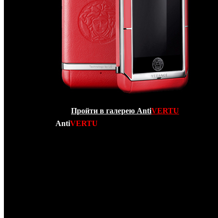
Пройти в галерею Anti
VERTU
Компания
Anti
VERTU
рада сообщить Вам о произоше
РЕВОЛЮЦИИ в Мире элитных люксовых сенсор
мобильных телефонов экстра класса! Вашему вним
представлен НОВЕЙШИЙ телефон от кутюр – копия
Ver
Unique
! Данный телефонный аппарат является “убийцей” V
и Apple Iphone 4 одновременно! Во-первых
Versace Unique
и Iphone 4 – коммуникатор с сенсорным экраном, во-втор
Versace Unique обладает трехдюймовым дисплеем с покры
из сапфирового стекла, обрамленным и декорирова
керамикой наивысшего качества, а вся его задняя па
обтянута мягчайшей кожей ручной выделки с логот