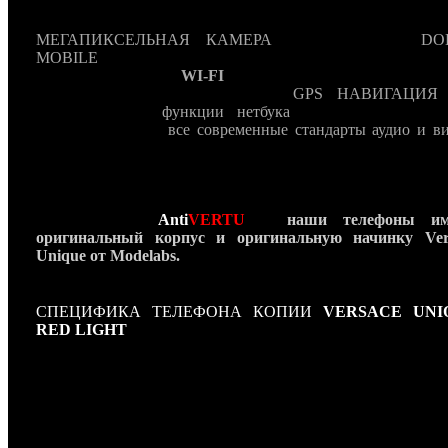
модельного дома Versace. В-третьих
Versace Unique
оснаще
последнему слову техники даже для 2011 год
МЕГАПИКСЕЛЬНАЯ КАМЕРА
, объемный звук
DO
MOBILE
, полная поддержка 3G (включая видеозвон
видеоконференции),
WI-FI
, электронная почта всех возм
стандартов (WEB,POP3, SMTP),
GPS НАВИГАЦИЯ
,
возможности и
функции нетбука
, а так же медиапл
поддерживающий
все современные стандарты аудио и ви
Но самое главное приемущество нашей
копии Versace Un
– это полностью ручная сборка, являющаяся гаран
эксклюзивного качества. Versace Unique можно приобрес
лучших ювелирных бутиках Versace по всему миру и кон
же у нас в
Anti
VERTU
! -
наши телефоны им
оригинальный корпус и оригинальную начинку Ver
Unique от Modelabs.
СПЕЦИФИКА ТЕЛЕФОНА КОПИИ
VERSACE UNI
RED LIGHT
Длина: 105 мм
Ширина: 55 мм
Глубина: 16 мм
Вес: 185 г.