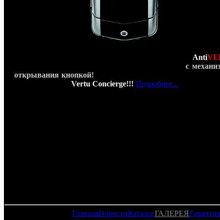
Все долго ждали этого момента! Команда
Anti
VE
представляет первую в Мире копию Vertu Ayxta
с механи
открывания кнопкой!
И самое главное наша копия Vertu 
звонит в службу
Vertu Concierge!!!
Подробнее...
Главная
Новости
Каталог
ГАЛЕРЕЯ
Гарантия