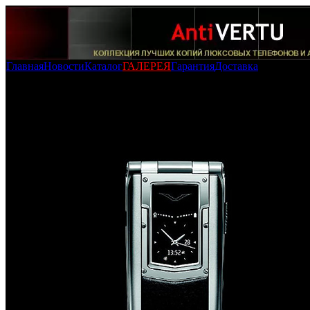
Главная
Новости
Каталог
ГАЛЕРЕЯ
Гарантия
Доставка
Новости
Vertu Constellation Ayxta (Made in Finland - с кнопкой и
консьержем!)
-
23/08/2010 » 22:01