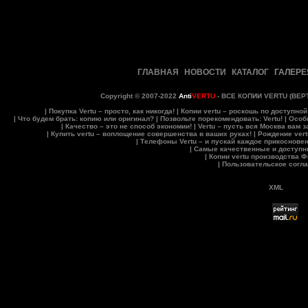
ГЛАВНАЯ
НОВОСТИ
КАТАЛОГ
ГАЛЕРЕ
Copyright © 2007-2022
Anti
VERTU
- ВСЕ
КОПИИ VERTU
(ВЕР
|
Покупка Vertu – просто, как никогда!
|
Копии vertu – роскошь по доступной
|
Что будем брать: копию или оригинал?
|
Позвольте порекомендовать: Vertu!
|
Особ
|
Качество – это не способ экономии!
|
Vertu – пусть вся Москва вам з
|
Купить vertu – воплощение совершенства в ваших руках!
|
Рождение vert
|
Телефоны Vertu – и пускай каждое прикоснове
|
Самые качественные и доступны
|
Копии vertu производства 
|
Пользовательское согл
XML
Database connection failed: Access denied for user
'goldve_anti_sec'@'localhost' (using password: YES)