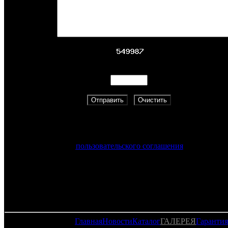
Адрес:
Скопируйте указанный цифровой код.
Нажимая на кнопку «Отправить», вы принимаете услови
пользовательского соглашения
Главная
Новости
Каталог
ГАЛЕРЕЯ
Гарантия