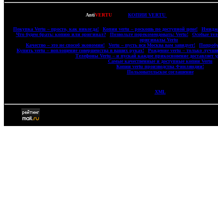
Copyright © 2007-2022
Anti
VERTU
- ВСЕ
КОПИИ VERTU
(ВЕРТУ) И КОПИИ M
|
Покупка Vertu – просто, как никогда!
|
Копии vertu – роскошь по доступной цене!
|
Имидже
|
Что будем брать: копию или оригинал?
|
Позвольте порекомендовать: Vertu!
|
Особые тел
оригиналы Vertu
|
|
Качество – это не способ экономии!
|
Vertu – пусть вся Москва вам завидует!
|
Попробу
|
Купить vertu – воплощение совершенства в ваших руках!
|
Рождение vertu – только лучши
|
Телефоны Vertu – и пускай каждое прикосновение доставляет у
|
Самые качественные и доступные копии Vertu
|
|
Копии vertu производства Финляндии!
|
|
Пользовательское соглашение
|
XML