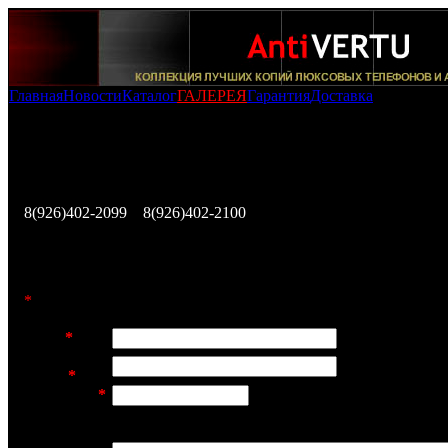
Главная
Новости
Каталог
ГАЛЕРЕЯ
Гарантия
Доставка
Оформление заказа на покупку копии телефона Mobiado
Professional 105 GMT Antique
Заполните эту форму и наш представитель свяжется с В
течении ближайших 12 часов, либо позвоните по телеф
8(926)402-2099
,
8(926)402-2100
для немедленного исполн
Вашего заказа.
*
Заполнение этих полей обязательно
Имя:
*
E-mail
адрес:
*
Телефон:
*